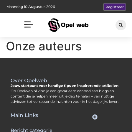
Maandag 10 Augustus 2026
Registreer
Onze auteurs
Over Opelweb
Jouw startpunt voor handige tips en inspirerende artikelen
Op Opelweb.nl vind je een gevarieerd aanbod aan blogs en
content die je helpen meer uit je dag te halen – van nuttige
adviezen tot verrassende inzichten voor in het dagelijks leven.
Main Links
Goede backlinks kopen: zo verbeter jij jouw website rankings
Geld verdienen via internet: hoe jij online inkomsten opbouwt
Bericht categorie