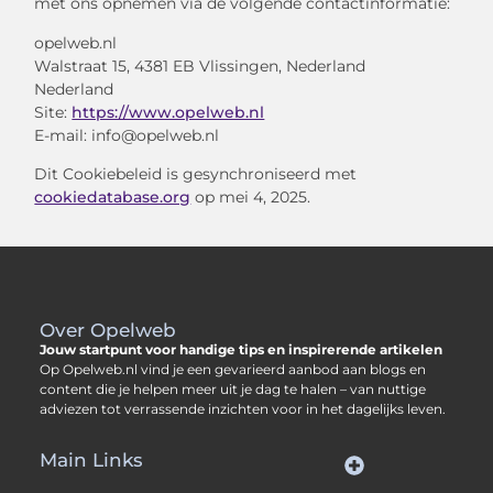
met ons opnemen via de volgende contactinformatie:
opelweb.nl
Walstraat 15, 4381 EB Vlissingen, Nederland
Nederland
Site:
https://www.opelweb.nl
E-mail:
info@
opelweb.nl
Dit Cookiebeleid is gesynchroniseerd met
cookiedatabase.org
op mei 4, 2025.
Over Opelweb
Jouw startpunt voor handige tips en inspirerende artikelen
Op Opelweb.nl vind je een gevarieerd aanbod aan blogs en
content die je helpen meer uit je dag te halen – van nuttige
adviezen tot verrassende inzichten voor in het dagelijks leven.
Main Links
Goede backlinks kopen: zo verbeter jij jouw website rankings
Geld verdienen via internet: hoe jij online inkomsten opbouwt