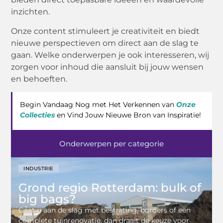
inzichten.
Onze content stimuleert je creativiteit en biedt
nieuwe perspectieven om direct aan de slag te
gaan. Welke onderwerpen je ook interesseren, wij
zorgen voor inhoud die aansluit bij jouw wensen
en behoeften.
Begin Vandaag Nog met Het Verkennen van
Onze
Collecties
en Vind Jouw Nieuwe Bron van Inspiratie!
Onderwerpen per categorie
INDUSTRIE
Grond regio Rotterdam: bulk of
big bags?
Gaat u aan de slag met bestrating, borders of een
complete tuinrenovatie, dan draait de keuze voor
V