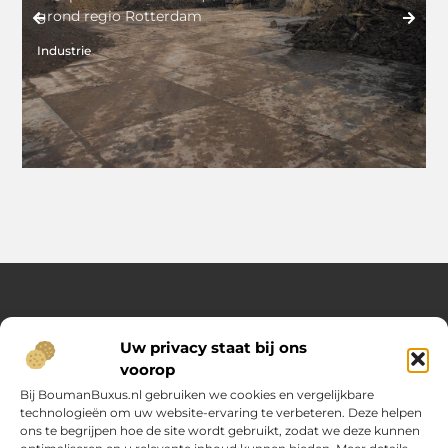
grond regio Rotterdam
o
o
Industrie
M
Over Opelweb
Uw privacy staat bij ons
Jouw startpunt voor handige tips en inspirerende artikelen
voorop
Op Opelweb.nl vind je een gevarieerd aanbod aan blogs en
content die je helpen meer uit je dag te halen – van nuttige
Bij BoumanBuxus.nl gebruiken we cookies en vergelijkbare
adviezen tot verrassende inzichten voor in het dagelijks leven.
technologieën om uw website-ervaring te verbeteren. Deze helpen
ons te begrijpen hoe de site wordt gebruikt, zodat we deze kunnen