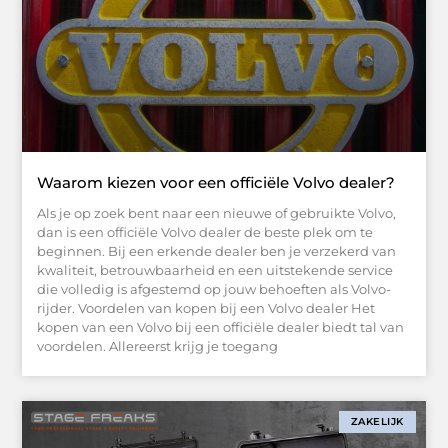
Waarom kiezen voor een officiële Volvo dealer?
Als je op zoek bent naar een nieuwe of gebruikte Volvo,
dan is een officiële Volvo dealer de beste plek om te
beginnen. Bij een erkende dealer ben je verzekerd van
kwaliteit, betrouwbaarheid en een uitstekende service
die volledig is afgestemd op jouw behoeften als Volvo-
rijder. Voordelen van kopen bij een Volvo dealer Het
kopen van een Volvo bij een officiële dealer biedt tal van
voordelen. Allereerst krijg je toegang
ZAKELIJK