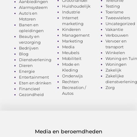
Groothandel
Telefonie
Aanbiedingen
Huishoudelijk
Testing
Alarmsysteem
Industrie
Toerisme
Auto's en
Internet
Tweewielers
Motoren
marketing
Uncategorized
Banen en
Kinderen
Vakantie
opleidingen
Management
Verbouwen
Beauty en
Marketing
Vervoer en
verzorging
Media
transport
Bedrijven
Meubels
Winkelen
Blog
Mobiliteit
Woning en Tui
Dienstverlening
Mode en
Woningen
Dieren
Kleding
Zakelijk
Energie
Onderwijs
Zakelijke
Entertainment
Rechten
dienstverlenin
Eten en drinken
Recreation /
Zorg
Financieel
Autos
Gezondheid
Media en beroemdheden