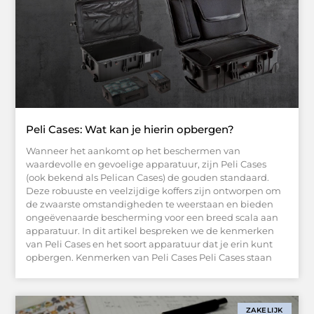
Peli Cases: Wat kan je hierin opbergen?
Wanneer het aankomt op het beschermen van
waardevolle en gevoelige apparatuur, zijn Peli Cases
(ook bekend als Pelican Cases) de gouden standaard.
Deze robuuste en veelzijdige koffers zijn ontworpen om
de zwaarste omstandigheden te weerstaan en bieden
ongeëvenaarde bescherming voor een breed scala aan
apparatuur. In dit artikel bespreken we de kenmerken
van Peli Cases en het soort apparatuur dat je erin kunt
opbergen. Kenmerken van Peli Cases Peli Cases staan
ZAKELIJK