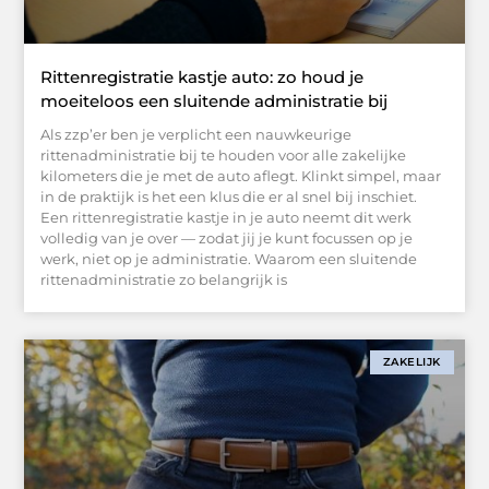
Rittenregistratie kastje auto: zo houd je
moeiteloos een sluitende administratie bij
Als zzp’er ben je verplicht een nauwkeurige
rittenadministratie bij te houden voor alle zakelijke
kilometers die je met de auto aflegt. Klinkt simpel, maar
in de praktijk is het een klus die er al snel bij inschiet.
Een rittenregistratie kastje in je auto neemt dit werk
volledig van je over — zodat jij je kunt focussen op je
werk, niet op je administratie. Waarom een sluitende
rittenadministratie zo belangrijk is
ZAKELIJK