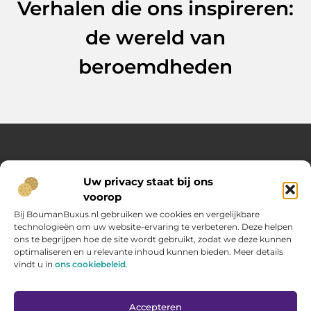
Verhalen die ons inspireren:
de wereld van
beroemdheden
Over Opelweb
Uw privacy staat bij ons
Jouw startpunt voor handige tips en inspirerende artikelen
voorop
Op Opelweb.nl vind je een gevarieerd aanbod aan blogs en
content die je helpen meer uit je dag te halen – van nuttige
Bij BoumanBuxus.nl gebruiken we cookies en vergelijkbare
adviezen tot verrassende inzichten voor in het dagelijks leven.
technologieën om uw website-ervaring te verbeteren. Deze helpen
ons te begrijpen hoe de site wordt gebruikt, zodat we deze kunnen
optimaliseren en u relevante inhoud kunnen bieden. Meer details
Main Links
vindt u in
ons cookiebeleid
.
Goede backlinks kopen: zo verbeter jij jouw website rankings
Geld verdienen via internet: hoe jij online inkomsten opbouwt
Bericht categorie
Accepteren