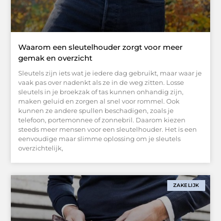
Waarom een sleutelhouder zorgt voor meer
gemak en overzicht
Sleutels zijn iets wat je iedere dag gebruikt, maar waar je
vaak pas over nadenkt als ze in de weg zitten. Losse
sleutels in je broekzak of tas kunnen onhandig zijn,
maken geluid en zorgen al snel voor rommel. Ook
kunnen ze andere spullen beschadigen, zoals je
telefoon, portemonnee of zonnebril. Daarom kiezen
steeds meer mensen voor een sleutelhouder. Het is een
eenvoudige maar slimme oplossing om je sleutels
overzichtelijk,
ZAKELIJK