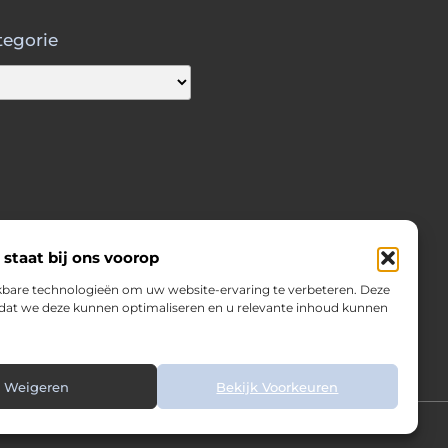
tegorie
 staat bij ons voorop
kbare technologieën om uw website-ervaring te verbeteren. Deze
zodat we deze kunnen optimaliseren en u relevante inhoud kunnen
Weigeren
Bekijk Voorkeuren