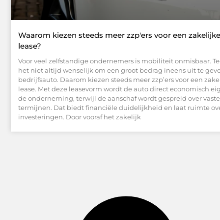
Waarom kiezen steeds meer zzp'ers voor een zakelijke 
lease?
Voor veel zelfstandige ondernemers is mobiliteit onmisbaar. Teg
het niet altijd wenselijk om een groot bedrag ineens uit te ge
bedrijfsauto. Daarom kiezen steeds meer zzp’ers voor een zakel
lease. Met deze leasevorm wordt de auto direct economisch 
de onderneming, terwijl de aanschaf wordt gespreid over vast
termijnen. Dat biedt financiële duidelijkheid en laat ruimte ov
investeringen. Door vooraf het zakelijk