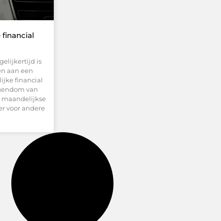
financial
elijkertijd is
ven aan een
ijke financial
eigendom van
e maandelijkse
er voor andere