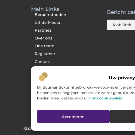
Main Links
Bericht ca
Beroemdheden
Uit de Media
Partners
Over ons
Ons team
Registreer
Contact
Website index
Uw privacy
Cookiebeleid (EU)
Goede backlinks kopen:
Bij BoumanBuxus.nl gebruiken we cookies en vergelij
zo verbeter jij jouw
website rankings
helpen ons te begrijpen hoe de site wordt gebruikt, 
bieden. Meer details vindt u in
ons cookiebeleid
.
Geld verdienen via
internet: hoe jij online
inkomsten opbouwt
Accepteren
@2025 www.opelweb.nl. All Right Reserved.