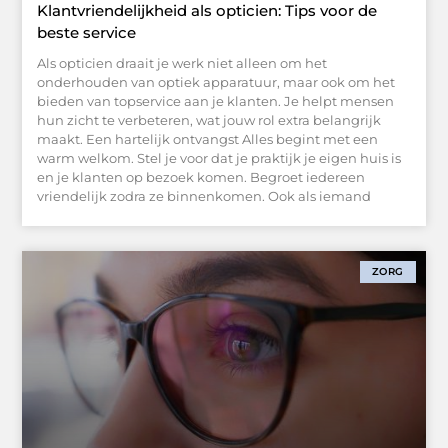
Klantvriendelijkheid als opticien: Tips voor de
beste service
Als opticien draait je werk niet alleen om het
onderhouden van optiek apparatuur, maar ook om het
bieden van topservice aan je klanten. Je helpt mensen
hun zicht te verbeteren, wat jouw rol extra belangrijk
maakt. Een hartelijk ontvangst Alles begint met een
warm welkom. Stel je voor dat je praktijk je eigen huis is
en je klanten op bezoek komen. Begroet iedereen
vriendelijk zodra ze binnenkomen. Ook als iemand
ZORG