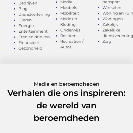
Media
transport
Bedrijven
Meubels
Winkelen
Blog
Mobiliteit
Woning en Tui
Dienstverlening
Mode en
Woningen
Dieren
Kleding
Zakelijk
Energie
Onderwijs
Zakelijke
Entertainment
Rechten
dienstverlenin
Eten en drinken
Recreation /
Zorg
Financieel
Autos
Gezondheid
Media en beroemdheden
Verhalen die ons inspireren:
de wereld van
beroemdheden