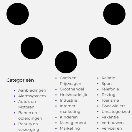
Gratis en
Relatie
Categorieën
Prijsvragen
Sport
Groothandel
Telefonie
Aanbiedingen
Huishoudelijk
Testing
Alarmsysteem
Industrie
Toerisme
Auto's en
Internet
Tweewielers
Motoren
marketing
Uncategorized
Banen en
Kinderen
Vakantie
opleidingen
Management
Verbouwen
Beauty en
Marketing
Vervoer en
verzorging