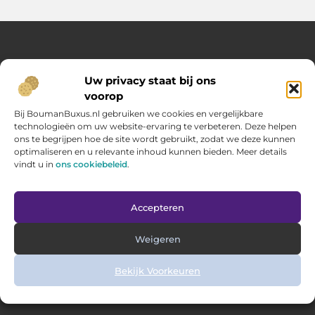
Over Opelweb
Uw privacy staat bij ons
Jouw startpunt voor handige tips en inspirerende artikelen
voorop
Op Opelweb.nl vind je een gevarieerd aanbod aan blogs en
content die je helpen meer uit je dag te halen – van nuttige
Bij BoumanBuxus.nl gebruiken we cookies en vergelijkbare
adviezen tot verrassende inzichten voor in het dagelijks leven.
technologieën om uw website-ervaring te verbeteren. Deze helpen
ons te begrijpen hoe de site wordt gebruikt, zodat we deze kunnen
optimaliseren en u relevante inhoud kunnen bieden. Meer details
Main Links
vindt u in
ons cookiebeleid
.
Goede backlinks kopen: zo verbeter jij jouw website rankings
Geld verdienen via internet: hoe jij online inkomsten opbouwt
Bericht categorie
Accepteren
Weigeren
Bekijk Voorkeuren
@2025 www.opelweb.nl. All Right Reserved.