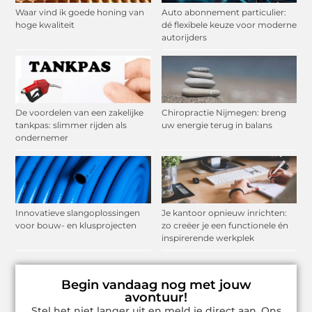
Waar vind ik goede honing van
Auto abonnement particulier:
hoge kwaliteit
dé flexibele keuze voor moderne
autorijders
De voordelen van een zakelijke
Chiropractie Nijmegen: breng
tankpas: slimmer rijden als
uw energie terug in balans
ondernemer
Innovatieve slangoplossingen
Je kantoor opnieuw inrichten:
voor bouw- en klusprojecten
zo creëer je een functionele én
inspirerende werkplek
Begin vandaag nog met jouw
avontuur!
Stel het niet langer uit en meld je direct aan. Ons