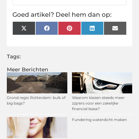
Goed artikel? Deel hem dan op:
X
Facebook
Pinterest
LinkedIn
Email
(Twitter)
Tags:
Meer Berichten
Grond regio Rotterdam: bulk of
Waarom kiezen steeds meer
big bags?
zzp'ers voor een zakelijke
financial lease?
Fundering waterdicht maken