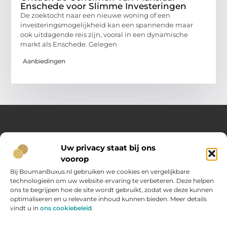
Enschede voor Slimme Investeringen
De zoektocht naar een nieuwe woning of een
investeringsmogelijkheid kan een spannende maar
ook uitdagende reis zijn, vooral in een dynamische
markt als Enschede. Gelegen
Aanbiedingen
Over Opelweb
Uw privacy staat bij ons
Jouw startpunt voor handige tips en inspirerende artikelen
voorop
Op Opelweb.nl vind je een gevarieerd aanbod aan blogs en
content die je helpen meer uit je dag te halen – van nuttige
Bij BoumanBuxus.nl gebruiken we cookies en vergelijkbare
adviezen tot verrassende inzichten voor in het dagelijks leven.
technologieën om uw website-ervaring te verbeteren. Deze helpen
ons te begrijpen hoe de site wordt gebruikt, zodat we deze kunnen
optimaliseren en u relevante inhoud kunnen bieden. Meer details
Main Links
vindt u in
ons cookiebeleid
.
Goede backlinks kopen: zo verbeter jij jouw website rankings
Geld verdienen via internet: hoe jij online inkomsten opbouwt