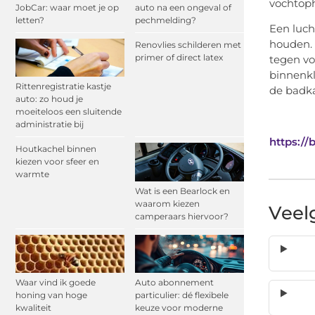
vochtop
JobCar: waar moet je op
auto na een ongeval of
letten?
pechmelding?
Een luch
houden. 
Renovlies schilderen met
primer of direct latex
tegen v
binnenkl
Rittenregistratie kastje
de badka
auto: zo houd je
moeiteloos een sluitende
administratie bij
https:/
Houtkachel binnen
kiezen voor sfeer en
warmte
Wat is een Bearlock en
waarom kiezen
Veel
camperaars hiervoor?
Waar vind ik goede
Auto abonnement
honing van hoge
particulier: dé flexibele
kwaliteit
keuze voor moderne