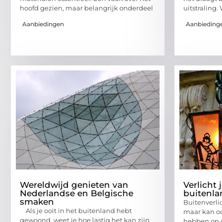
hoofd gezien, maar belangrijk onderdeel
uitstraling.
Aanbiedingen
Aanbieding
Wereldwijd genieten van
Verlicht 
Nederlandse en Belgische
buitenl
smaken
Buitenverlic
Als je ooit in het buitenland hebt
maar kan o
gewoond, weet je hoe lastig het kan zijn
hebben op d