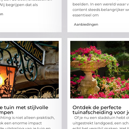
beelden. In een wereld waar v
 Wij begrijpen dat als
content steeds belangrijker wo
en
essentieel om
Aanbiedingen
je tuin met stijlvolle
Ontdek de perfecte
ampen
tuinafscheiding voor j
hting is niet alleen praktisch,
Of je nu een stadstuin hebt o
ok een enorme impact
uitgestrekt landgoed, een sc
e uitstraling van je tuin en
echt het verschil maken. Het b