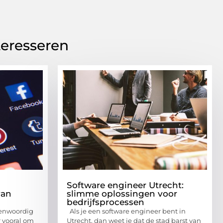
teresseren
Software engineer Utrecht:
van
slimme oplossingen voor
bedrijfsprocessen
genwoordig
Als je een software engineer bent in
 vooral om
Utrecht, dan weet je dat de stad barst van