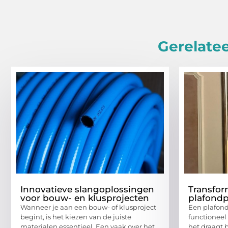
Gerelatee
Innovatieve slangoplossingen
Transfor
voor bouw- en klusprojecten
plafond
Wanneer je aan een bouw- of klusproject
Een plafond
begint, is het kiezen van de juiste
functioneel
materialen essentieel. Een vaak over het
het draagt b