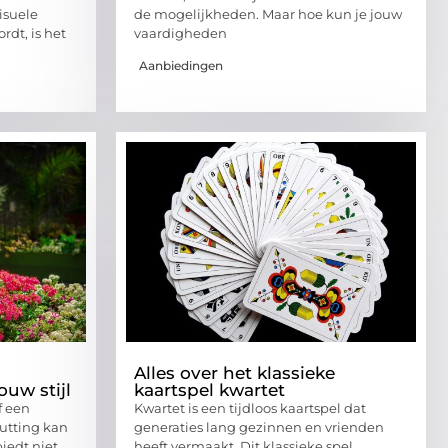
isuele
de mogelijkheden. Maar hoe kun je jouw
rdt, is het
vaardigheden
Aanbiedingen
Alles over het klassieke
ouw stijl
kaartspel kwartet
f een
Kwartet is een tijdloos kaartspel dat
hutting kan
generaties lang gezinnen en vrienden
iedt niet
heeft vermaakt. Dit klassieke spel,