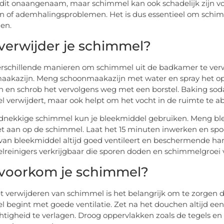
s dit onaangenaam, maar schimmel kan ook schadelijk zijn v
ën of ademhalingsproblemen. Het is dus essentieel om schimm
en.
verwijder je schimmel?
verschillende manieren om schimmel uit de badkamer te ver
aakazijn. Meng schoonmaakazijn met water en spray het op
n en schrob het vervolgens weg met een borstel. Baking soda 
 verwijdert, maar ook helpt om het vocht in de ruimte te a
dnekkige schimmel kun je bleekmiddel gebruiken. Meng ble
t aan op de schimmel. Laat het 15 minuten inwerken en spoel
van bleekmiddel altijd goed ventileert en beschermende han
reinigers verkrijgbaar die sporen doden en schimmelgroei
voorkom je schimmel?
t verwijderen van schimmel is het belangrijk om te zorgen 
 begint met goede ventilatie. Zet na het douchen altijd ee
htigheid te verlagen. Droog oppervlakken zoals de tegels 