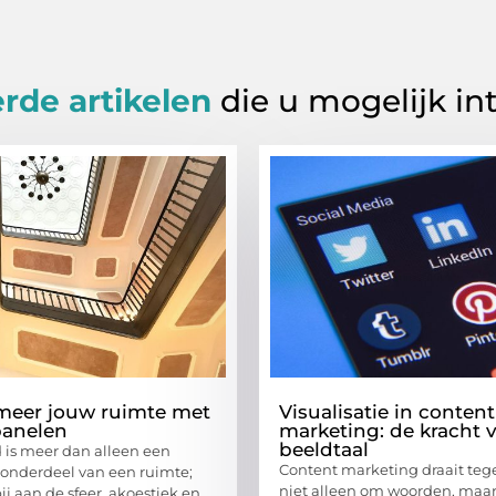
rde artikelen
die u mogelijk in
meer jouw ruimte met
Visualisatie in content
panelen
marketing: de kracht 
beeldtaal
 is meer dan alleen een
Content marketing draait te
 onderdeel van een ruimte;
niet alleen om woorden, maar
ij aan de sfeer, akoestiek en