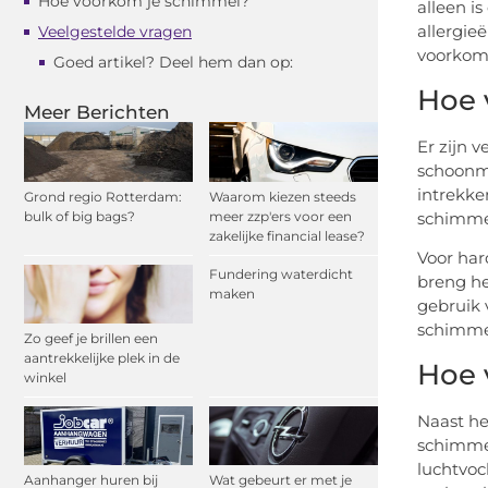
Hoe voorkom je schimmel?
alleen i
allergie
Veelgestelde vragen
voorkom
Goed artikel? Deel hem dan op:
Hoe 
Meer Berichten
Er zijn 
schoonm
intrekke
Grond regio Rotterdam:
Waarom kiezen steeds
bulk of big bags?
meer zzp'ers voor een
schimmel
zakelijke financial lease?
Voor har
Fundering waterdicht
breng he
maken
gebruik 
schimmel
Zo geef je brillen een
aantrekkelijke plek in de
Hoe 
winkel
Naast he
schimmel
luchtvoc
Aanhanger huren bij
Wat gebeurt er met je