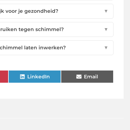
jk voor je gezondheid?
▼
bruiken tegen schimmel?
▼
schimmel laten inwerken?
▼
LinkedIn
Email