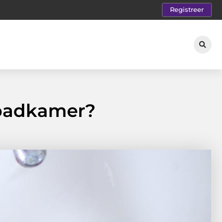
Registreer
 badkamer?