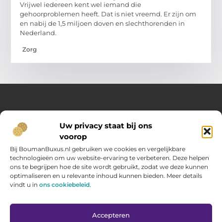
Vrijwel iedereen kent wel iemand die
gehoorproblemen heeft. Dat is niet vreemd. Er zijn om
en nabij de 1,5 miljoen doven en slechthorenden in
Nederland.
Zorg
Over Opelweb
Uw privacy staat bij ons
Jouw startpunt voor handige tips en inspirerende artikelen
voorop
Op Opelweb.nl vind je een gevarieerd aanbod aan blogs en
content die je helpen meer uit je dag te halen – van nuttige
Bij BoumanBuxus.nl gebruiken we cookies en vergelijkbare
adviezen tot verrassende inzichten voor in het dagelijks leven.
technologieën om uw website-ervaring te verbeteren. Deze helpen
ons te begrijpen hoe de site wordt gebruikt, zodat we deze kunnen
optimaliseren en u relevante inhoud kunnen bieden. Meer details
Main Links
vindt u in
ons cookiebeleid
.
Goede backlinks kopen: zo verbeter jij jouw website rankings
Geld verdienen via internet: hoe jij online inkomsten opbouwt
Bericht categorie
Accepteren