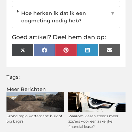
Hoe herken ik dat ik een
▼
oogmeting nodig heb?
Goed artikel? Deel hem dan op:
X
Facebook
Pinterest
LinkedIn
Email
(Twitter)
Tags:
Meer Berichten
Grond regio Rotterdam: bulk of
Waarom kiezen steeds meer
big bags?
zzp'ers voor een zakelijke
financial lease?