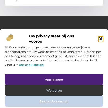
Over Opelweb
Uw privacy staat bij ons
Jouw startpunt voor handige tips en inspirerende artikelen
voorop
Op Opelweb.nl vind je een gevarieerd aanbod aan blogs en
content die je helpen meer uit je dag te halen – van nuttige
Bij BoumanBuxus.nl gebruiken we cookies en vergelijkbare
adviezen tot verrassende inzichten voor in het dagelijks leven.
technologieën om uw website-ervaring te verbeteren. Deze helpen
ons te begrijpen hoe de site wordt gebruikt, zodat we deze kunnen
optimaliseren en u relevante inhoud kunnen bieden. Meer details
Main Links
vindt u in
ons cookiebeleid
.
Goede backlinks kopen: zo verbeter jij jouw website rankings
Geld verdienen via internet: hoe jij online inkomsten opbouwt
Bericht categorie
Accepteren
Weigeren
Bekijk Voorkeuren