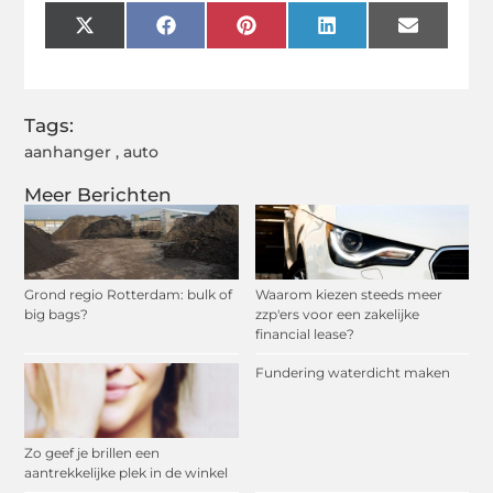
X
Facebook
Pinterest
LinkedIn
Email
(Twitter)
Tags:
aanhanger
,
auto
Meer Berichten
Grond regio Rotterdam: bulk of
Waarom kiezen steeds meer
big bags?
zzp'ers voor een zakelijke
financial lease?
Fundering waterdicht maken
Zo geef je brillen een
aantrekkelijke plek in de winkel