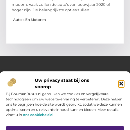
modern. Vaak zullen de auto’s van bouwjaar 2020 of
hoger zijn. De belangrijkste opties zullen
Auto's En Motoren
Over Opelweb
Uw privacy staat bij ons
Jouw startpunt voor handige tips en inspirerende artikelen
voorop
Op Opelweb.nl vind je een gevarieerd aanbod aan blogs en
content die je helpen meer uit je dag te halen – van nuttige
Bij BoumanBuxus.nl gebruiken we cookies en vergelijkbare
adviezen tot verrassende inzichten voor in het dagelijks leven.
technologieën om uw website-ervaring te verbeteren. Deze helpen
ons te begrijpen hoe de site wordt gebruikt, zodat we deze kunnen
optimaliseren en u relevante inhoud kunnen bieden. Meer details
Main Links
vindt u in
ons cookiebeleid
.
Goede backlinks kopen: zo verbeter jij jouw website rankings
Geld verdienen via internet: hoe jij online inkomsten opbouwt
Bericht categorie