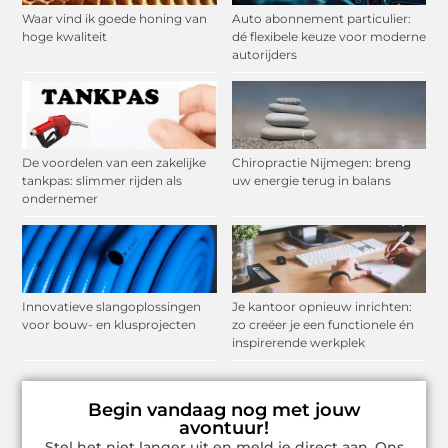
Waar vind ik goede honing van
Auto abonnement particulier:
hoge kwaliteit
dé flexibele keuze voor moderne
autorijders
De voordelen van een zakelijke
Chiropractie Nijmegen: breng
tankpas: slimmer rijden als
uw energie terug in balans
ondernemer
Innovatieve slangoplossingen
Je kantoor opnieuw inrichten:
voor bouw- en klusprojecten
zo creëer je een functionele én
inspirerende werkplek
Begin vandaag nog met jouw
avontuur!
Stel het niet langer uit en meld je direct aan. Ons