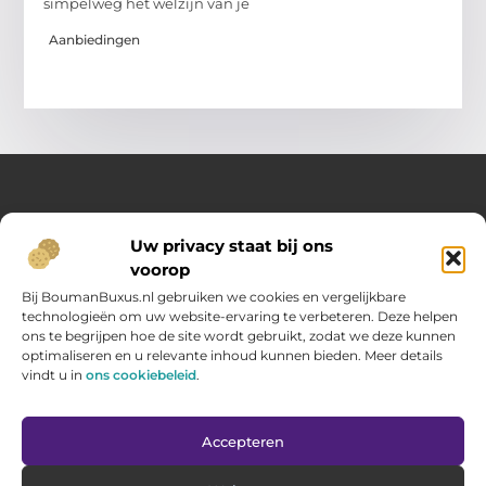
simpelweg het welzijn van je
Aanbiedingen
Over Opelweb
Uw privacy staat bij ons
Jouw startpunt voor handige tips en inspirerende artikelen
voorop
Op Opelweb.nl vind je een gevarieerd aanbod aan blogs en
content die je helpen meer uit je dag te halen – van nuttige
Bij BoumanBuxus.nl gebruiken we cookies en vergelijkbare
adviezen tot verrassende inzichten voor in het dagelijks leven.
technologieën om uw website-ervaring te verbeteren. Deze helpen
ons te begrijpen hoe de site wordt gebruikt, zodat we deze kunnen
optimaliseren en u relevante inhoud kunnen bieden. Meer details
Main Links
vindt u in
ons cookiebeleid
.
Goede backlinks kopen: zo verbeter jij jouw website rankings
Geld verdienen via internet: hoe jij online inkomsten opbouwt
Bericht categorie
Accepteren