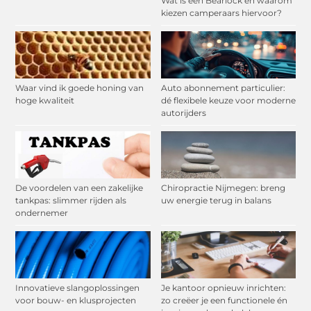
Wat is een Bearlock en waarom
kiezen camperaars hiervoor?
Waar vind ik goede honing van
Auto abonnement particulier:
hoge kwaliteit
dé flexibele keuze voor moderne
autorijders
De voordelen van een zakelijke
Chiropractie Nijmegen: breng
tankpas: slimmer rijden als
uw energie terug in balans
ondernemer
Innovatieve slangoplossingen
Je kantoor opnieuw inrichten:
voor bouw- en klusprojecten
zo creëer je een functionele én