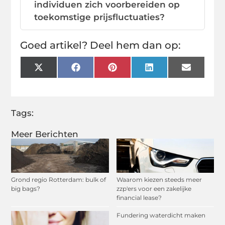
individuen zich voorbereiden op
toekomstige prijsfluctuaties?
Goed artikel? Deel hem dan op:
X
Facebook
Pinterest
LinkedIn
Email
(Twitter)
Tags:
Meer Berichten
Grond regio Rotterdam: bulk of
Waarom kiezen steeds meer
big bags?
zzp'ers voor een zakelijke
financial lease?
Fundering waterdicht maken