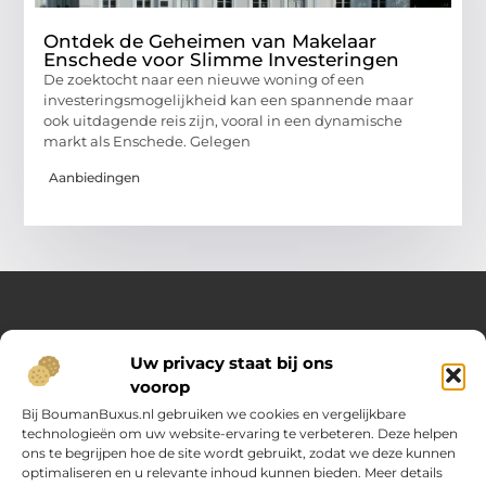
Ontdek de Geheimen van Makelaar
Enschede voor Slimme Investeringen
De zoektocht naar een nieuwe woning of een
investeringsmogelijkheid kan een spannende maar
ook uitdagende reis zijn, vooral in een dynamische
markt als Enschede. Gelegen
Aanbiedingen
Over Opelweb
Uw privacy staat bij ons
Jouw startpunt voor handige tips en inspirerende artikelen
voorop
Op Opelweb.nl vind je een gevarieerd aanbod aan blogs en
content die je helpen meer uit je dag te halen – van nuttige
Bij BoumanBuxus.nl gebruiken we cookies en vergelijkbare
adviezen tot verrassende inzichten voor in het dagelijks leven.
technologieën om uw website-ervaring te verbeteren. Deze helpen
ons te begrijpen hoe de site wordt gebruikt, zodat we deze kunnen
optimaliseren en u relevante inhoud kunnen bieden. Meer details
Main Links