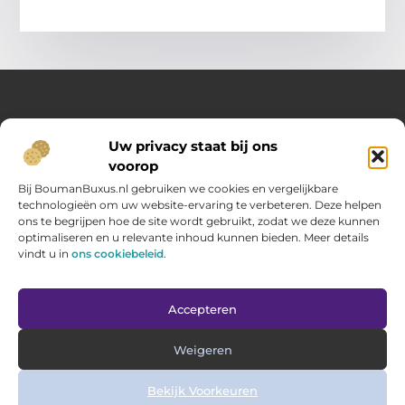
Over Opelweb
Uw privacy staat bij ons
Jouw startpunt voor handige tips en inspirerende artikelen
voorop
Op Opelweb.nl vind je een gevarieerd aanbod aan blogs en
content die je helpen meer uit je dag te halen – van nuttige
Bij BoumanBuxus.nl gebruiken we cookies en vergelijkbare
adviezen tot verrassende inzichten voor in het dagelijks leven.
technologieën om uw website-ervaring te verbeteren. Deze helpen
ons te begrijpen hoe de site wordt gebruikt, zodat we deze kunnen
optimaliseren en u relevante inhoud kunnen bieden. Meer details
Main Links
vindt u in
ons cookiebeleid
.
Goede backlinks kopen: zo verbeter jij jouw website rankings
Geld verdienen via internet: hoe jij online inkomsten opbouwt
Bericht categorie
Accepteren
Weigeren
Bekijk Voorkeuren