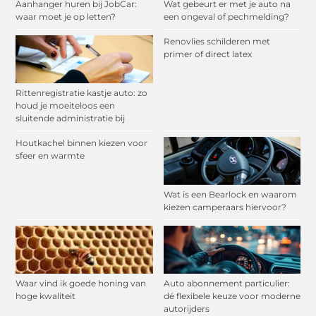
Aanhanger huren bij JobCar:
Wat gebeurt er met je auto na
waar moet je op letten?
een ongeval of pechmelding?
Renovlies schilderen met
primer of direct latex
Rittenregistratie kastje auto: zo
houd je moeiteloos een
sluitende administratie bij
Houtkachel binnen kiezen voor
sfeer en warmte
Wat is een Bearlock en waarom
kiezen camperaars hiervoor?
Waar vind ik goede honing van
Auto abonnement particulier:
hoge kwaliteit
dé flexibele keuze voor moderne
autorijders