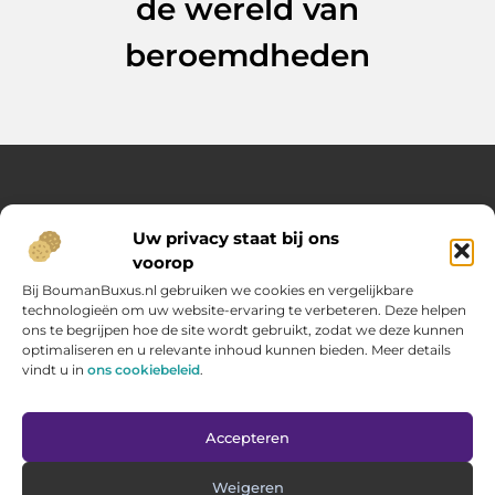
de wereld van
beroemdheden
Over Opelweb
Uw privacy staat bij ons
Jouw startpunt voor handige tips en inspirerende artikelen
voorop
Op Opelweb.nl vind je een gevarieerd aanbod aan blogs en
content die je helpen meer uit je dag te halen – van nuttige
Bij BoumanBuxus.nl gebruiken we cookies en vergelijkbare
adviezen tot verrassende inzichten voor in het dagelijks leven.
technologieën om uw website-ervaring te verbeteren. Deze helpen
ons te begrijpen hoe de site wordt gebruikt, zodat we deze kunnen
optimaliseren en u relevante inhoud kunnen bieden. Meer details
Main Links
vindt u in
ons cookiebeleid
.
Goede backlinks kopen: zo verbeter jij jouw website rankings
Geld verdienen via internet: hoe jij online inkomsten opbouwt
Bericht categorie
Accepteren
Weigeren