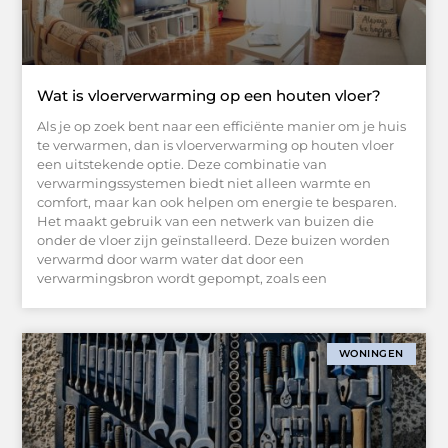
Wat is vloerverwarming op een houten vloer?
Als je op zoek bent naar een efficiënte manier om je huis
te verwarmen, dan is vloerverwarming op houten vloer
een uitstekende optie. Deze combinatie van
verwarmingssystemen biedt niet alleen warmte en
comfort, maar kan ook helpen om energie te besparen.
Het maakt gebruik van een netwerk van buizen die
onder de vloer zijn geïnstalleerd. Deze buizen worden
verwarmd door warm water dat door een
verwarmingsbron wordt gepompt, zoals een
WONINGEN