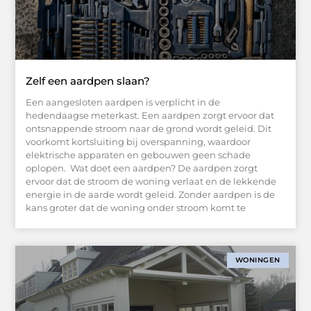
Zelf een aardpen slaan?
Een aangesloten aardpen is verplicht in de
hedendaagse meterkast. Een aardpen zorgt ervoor dat
ontsnappende stroom naar de grond wordt geleid. Dit
voorkomt kortsluiting bij overspanning, waardoor
elektrische apparaten en gebouwen geen schade
oplopen. Wat doet een aardpen? De aardpen zorgt
ervoor dat de stroom de woning verlaat en de lekkende
energie in de aarde wordt geleid. Zonder aardpen is de
kans groter dat de woning onder stroom komt te
WONINGEN