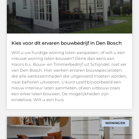
Kies voor dit ervaren bouwbedrijf in Den Bosch
Wilt u uw huidige woning laten aanpassen, of wilt u een
nieuwe woning laten bouwen? Denk dan eens aan
Hanro b.v. Bouw- en Timmerbedrijf uit Schijndel, niet ver
van Den Bosch. Hier werken ervaren bouwspecialisten,
die alle werkzaamheden die uitgevoerd moeten worden,
naar behoren uitvoeren. U kunt uzelf bijvoorbeeld een
nieuw interieur laten aanmeten, of een uitbouw zoals
een erker laten bouwen. De mogelijkheden zijn
eindeloos. Wilt u een huis
WONINGEN