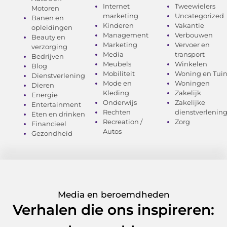
Internet
Tweewielers
Motoren
marketing
Uncategorized
Banen en
Kinderen
Vakantie
opleidingen
Management
Verbouwen
Beauty en
Marketing
Vervoer en
verzorging
Media
transport
Bedrijven
Meubels
Winkelen
Blog
Mobiliteit
Woning en Tui
Dienstverlening
Mode en
Woningen
Dieren
Kleding
Zakelijk
Energie
Onderwijs
Zakelijke
Entertainment
Rechten
dienstverlenin
Eten en drinken
Recreation /
Zorg
Financieel
Autos
Gezondheid
Media en beroemdheden
Verhalen die ons inspireren: