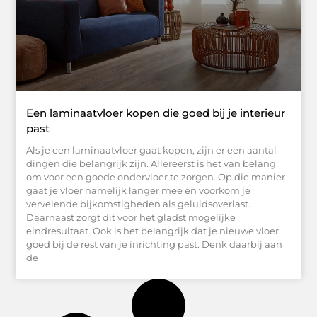
Een laminaatvloer kopen die goed bij je interieur
past
Als je een laminaatvloer gaat kopen, zijn er een aantal
dingen die belangrijk zijn. Allereerst is het van belang
om voor een goede ondervloer te zorgen. Op die manier
gaat je vloer namelijk langer mee en voorkom je
vervelende bijkomstigheden als geluidsoverlast.
Daarnaast zorgt dit voor het gladst mogelijke
eindresultaat. Ook is het belangrijk dat je nieuwe vloer
goed bij de rest van je inrichting past. Denk daarbij aan
de