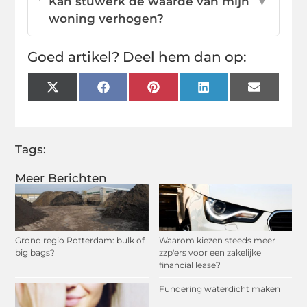
Kan stuwerk de waarde van mijn
▼
woning verhogen?
Goed artikel? Deel hem dan op:
X
Facebook
Pinterest
LinkedIn
Email
(Twitter)
Tags:
Meer Berichten
Grond regio Rotterdam: bulk of
Waarom kiezen steeds meer
big bags?
zzp'ers voor een zakelijke
financial lease?
Fundering waterdicht maken