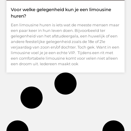
Voor welke gelegenheid kun je een limousine
huren?
Een limousine huren is iets wat de meeste mensen maar
een paar keer in hun leven doen. Bijvoorbeeld ter
gelegenheid van het afstudeergala, een huwelijk of een
andere feestelijke gelegenheid zoals de 18e of 21e
verjaardag van zoon en/of dochter. Toch gek. Want in een
limousine voel je je een echte VIP. Tijdens een rit met
een comfortabele limousine komt voor velen niet alleen
een droom uit. Iedereen maakt ook