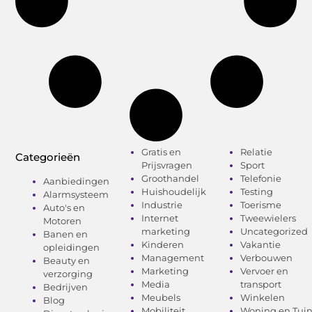
Gratis en
Relatie
Categorieën
Prijsvragen
Sport
Groothandel
Telefonie
Aanbiedingen
Huishoudelijk
Testing
Alarmsysteem
Industrie
Toerisme
Auto's en
Internet
Tweewielers
Motoren
marketing
Uncategorized
Banen en
Kinderen
Vakantie
opleidingen
Management
Verbouwen
Beauty en
Marketing
Vervoer en
verzorging
Media
transport
Bedrijven
Meubels
Winkelen
Blog
Mobiliteit
Woning en Tui