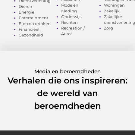
Dienstverlening
Mode en
Woningen
Dieren
Kleding
Zakelijk
Energie
Onderwijs
Zakelijke
Entertainment
Rechten
dienstverlenin
Eten en drinken
Recreation /
Zorg
Financieel
Autos
Gezondheid
Media en beroemdheden
Verhalen die ons inspireren:
de wereld van
beroemdheden