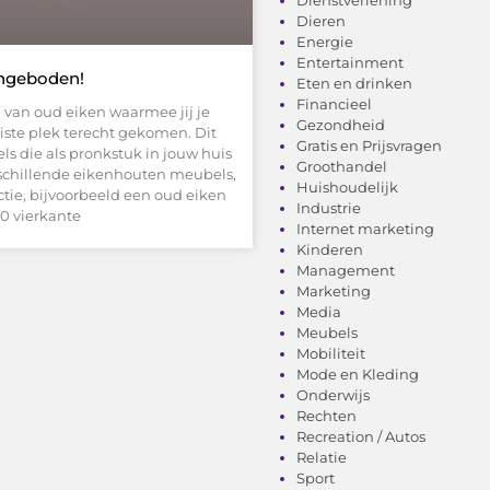
Dieren
Energie
Entertainment
angeboden!
Eten en drinken
Financieel
l van oud eiken waarmee jij je
Gezondheid
uiste plek terecht gekomen. Dit
Gratis en Prijsvragen
s die als pronkstuk in jouw huis
Groothandel
rschillende eikenhouten meubels,
Huishoudelijk
ectie, bijvoorbeeld een oud eiken
Industrie
0 vierkante
Internet marketing
Kinderen
Management
Marketing
Media
Meubels
Mobiliteit
Mode en Kleding
Onderwijs
Rechten
Recreation / Autos
Relatie
Sport