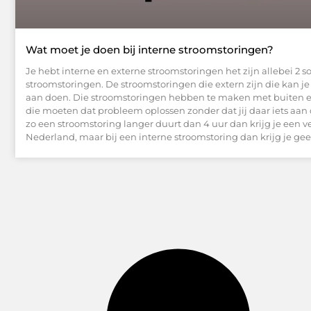
Wat moet je doen bij interne stroomstoringen?
Je hebt interne en externe stroomstoringen het zijn allebei 2 s
stroomstoringen. De stroomstoringen die extern zijn die kan j
aan doen. Die stroomstoringen hebben te maken met buiten en
die moeten dat probleem oplossen zonder dat jij daar iets aan
zo een stroomstoring langer duurt dan 4 uur dan krijg je een 
Nederland, maar bij een interne stroomstoring dan krijg je ge