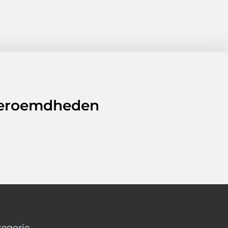
 beroemdheden
tegorie