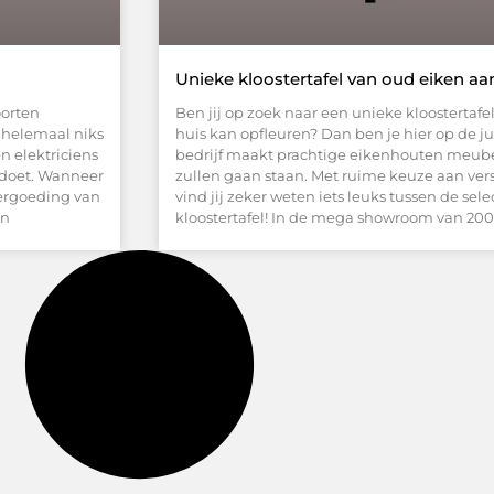
Unieke kloostertafel van oud eiken a
oorten
Ben jij op zoek naar een unieke kloostertafe
e helemaal niks
huis kan opfleuren? Dan ben je hier op de j
 elektriciens
bedrijf maakt prachtige eikenhouten meubel
 doet. Wanneer
zullen gaan staan. Met ruime keuze aan ve
vergoeding van
vind jij zeker weten iets leuks tussen de sel
en
kloostertafel! In de mega showroom van 200