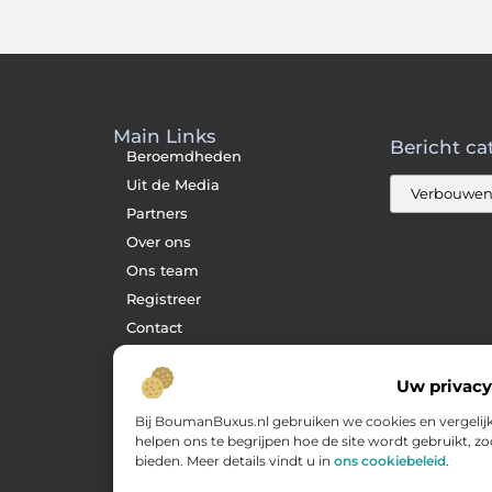
Main Links
Bericht ca
Beroemdheden
Uit de Media
Partners
Over ons
Ons team
Registreer
Contact
Website index
Uw privacy
Cookiebeleid (EU)
Goede backlinks kopen:
Bij BoumanBuxus.nl gebruiken we cookies en vergelij
zo verbeter jij jouw
website rankings
helpen ons te begrijpen hoe de site wordt gebruikt, 
bieden. Meer details vindt u in
ons cookiebeleid
.
Geld verdienen via
internet: hoe jij online
inkomsten opbouwt