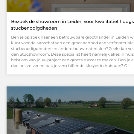
Bezoek de showroom in Leiden voor kwalitatief hoog
stucbenodigdheden
Ben je op zoek naar een betrouwbare groothandel in Leiden wa
kunt voor de aanschaf van een groot aanbod aan verfmateriale
stucbenodigdheden en andere bouwmaterialen? Zoek dan voor
dan Stucshowroom. Deze specialist heeft namelijk alles in huis
hebt om van jouw project een groots succes te maken. Ben je 
doe het zelver en pak je verschillende klusjes in huis aan? Of