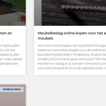
onen en
Meubelbeslag online kopen voor het 
meubels
ening houden
Voor het online kopen van kwalitatief hoog
jn als het
beste een bezoekje plegen aan de webshop v
sbest is, dan
bouwbenodigdheden: ProBeslag. Staat er e
 er vaak asbest
omdat je binnenkort gaat verhuizen? Of ne
ijke gevaren
handen en waag je je aan een renovatie (va
voor soort project er nu in de agenda staat:
VERBOUWEN