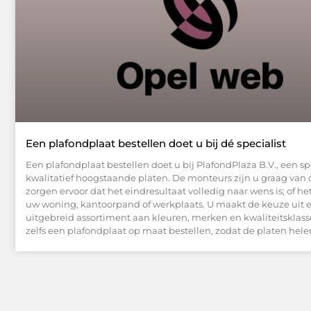
Een plafondplaat bestellen doet u bij dé specialist
Een plafondplaat bestellen doet u bij PlafondPlaza B.V., een spe
kwalitatief hoogstaande platen. De monteurs zijn u graag van 
zorgen ervoor dat het eindresultaat volledig naar wens is; of h
uw woning, kantoorpand of werkplaats. U maakt de keuze uit 
uitgebreid assortiment aan kleuren, merken en kwaliteitsklas
zelfs een plafondplaat op maat bestellen, zodat de platen hele