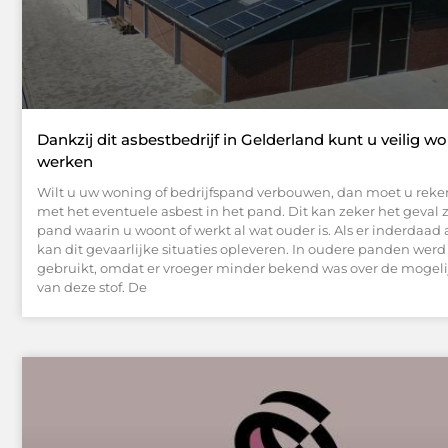
Dankzij dit asbestbedrijf in Gelderland kunt u veilig w
werken
Wilt u uw woning of bedrijfspand verbouwen, dan moet u rek
met het eventuele asbest in het pand. Dit kan zeker het geval zi
pand waarin u woont of werkt al wat ouder is. Als er inderdaad a
kan dit gevaarlijke situaties opleveren. In oudere panden werd
gebruikt, omdat er vroeger minder bekend was over de mogel
van deze stof. De