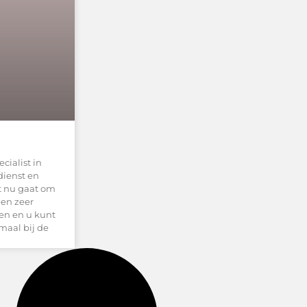
cialist in
dienst en
et nu gaat om
een zeer
sen en u kunt
maal bij de