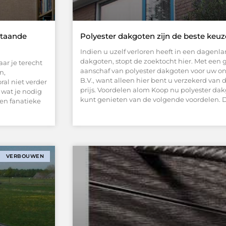
staande
Polyester dakgoten zijn de beste keu
Indien u uzelf verloren heeft in een dagenl
dakgoten, stopt de zoektocht hier. Met een 
ar je terecht
aanschaf van polyester dakgoten voor uw o
n,
B.V., want alleen hier bent u verzekerd van d
al niet verder
prijs. Voordelen alom Koop nu polyester dakg
 wat je nodig
kunt genieten van de volgende voordelen. 
een fanatieke
VERBOUWEN