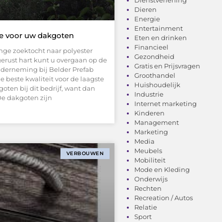
Dieren
Energie
Entertainment
ze voor uw dakgoten
Eten en drinken
Financieel
ange zoektocht naar polyester
Gezondheid
gerust hart kunt u overgaan op de
Gratis en Prijsvragen
nderneming bij Belder Prefab
Groothandel
e beste kwaliteit voor de laagste
Huishoudelijk
oten bij dit bedrijf, want dan
Industrie
De dakgoten zijn
Internet marketing
Kinderen
Management
Marketing
Media
Meubels
VERBOUWEN
Mobiliteit
Mode en Kleding
Onderwijs
Rechten
Recreation / Autos
Relatie
Sport