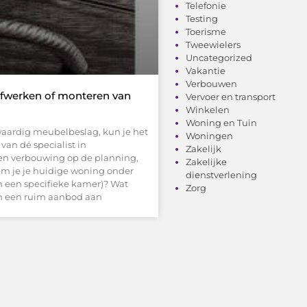
Telefonie
Testing
Toerisme
Tweewielers
Uncategorized
Vakantie
Verbouwen
afwerken of monteren van
Vervoer en transport
Winkelen
Woning en Tuin
waardig meubelbeslag, kun je het
Woningen
an dé specialist in
Zakelijk
en verbouwing op de planning,
Zakelijke
em je je huidige woning onder
dienstverlening
n een specifieke kamer)? Wat
Zorg
 in een ruim aanbod aan