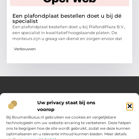
Een plafondplaat bestellen doet u bij dé
specialist
Een plafondplaat bestellen doet u bij PlafondPlaza B.V.,
een specialist in kwalitatief hoogstaande platen. De
monteurs zijn u graag van dienst en zorgen ervoor dat
Verbouwen
Over Opelweb
Uw privacy staat bij ons
Jouw startpunt voor handige tips en inspirerende artikelen
voorop
Op Opelweb.nl vind je een gevarieerd aanbod aan blogs en
content die je helpen meer uit je dag te halen – van nuttige
Bij BoumanBuxus.nl gebruiken we cookies en vergelijkbare
adviezen tot verrassende inzichten voor in het dagelijks leven.
technologieën om uw website-ervaring te verbeteren. Deze helpen
ons te begrijpen hoe de site wordt gebruikt, zodat we deze kunnen
optimaliseren en u relevante inhoud kunnen bieden. Meer details
Main Links