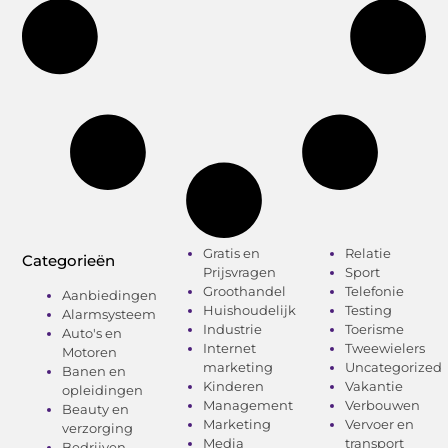
Gratis en
Relatie
Categorieën
Prijsvragen
Sport
Groothandel
Telefonie
Aanbiedingen
Huishoudelijk
Testing
Alarmsysteem
Industrie
Toerisme
Auto's en
Internet
Tweewielers
Motoren
marketing
Uncategorized
Banen en
Kinderen
Vakantie
opleidingen
Management
Verbouwen
Beauty en
Marketing
Vervoer en
verzorging
Media
transport
Bedrijven