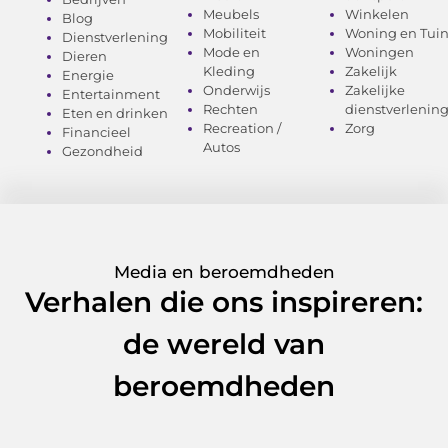
Meubels
Winkelen
Blog
Mobiliteit
Woning en Tui
Dienstverlening
Mode en
Woningen
Dieren
Kleding
Zakelijk
Energie
Onderwijs
Zakelijke
Entertainment
Rechten
dienstverlenin
Eten en drinken
Recreation /
Zorg
Financieel
Autos
Gezondheid
Media en beroemdheden
Verhalen die ons inspireren:
de wereld van
beroemdheden