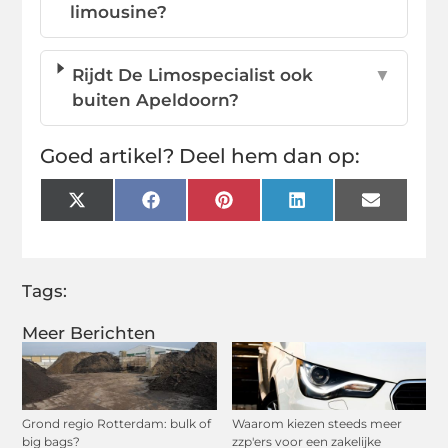
limousine?
Rijdt De Limospecialist ook
▼
buiten Apeldoorn?
Goed artikel? Deel hem dan op:
X
Facebook
Pinterest
LinkedIn
Email
(Twitter)
Tags:
Meer Berichten
Grond regio Rotterdam: bulk of
Waarom kiezen steeds meer
big bags?
zzp'ers voor een zakelijke