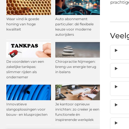
prachtig
Waar vind ik goede
Auto abonnement
honing van hoge
particulier: dé flexibele
kwaliteit
keuze voor moderne
Veel
autorijders
De voordelen van een
Chiropractie Nijmegen:
zakelijke tankpas:
breng uw energie terug
slimmer rijden als
in balans
ondernemer
Innovatieve
Je kantoor opnieuw
slangoplossingen voor
inrichten: zo creëer je een
bouw- en klusprojecten
functionele én
inspirerende werkplek