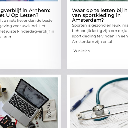
gverblijf in Arnhem:
Waar op te letten bij 
t U Op Letten?
van sportkleding in
Amsterdam?
lt u niets liever dan de beste
Sporten is gezond en leuk, m
eving voor uw kind. Het
behoorlijk lastig zijn om de ju
et juiste kinderdagverblijf in
sportkleding te vinden. In een
daarom
Amsterdam zijn er tal
Winkelen