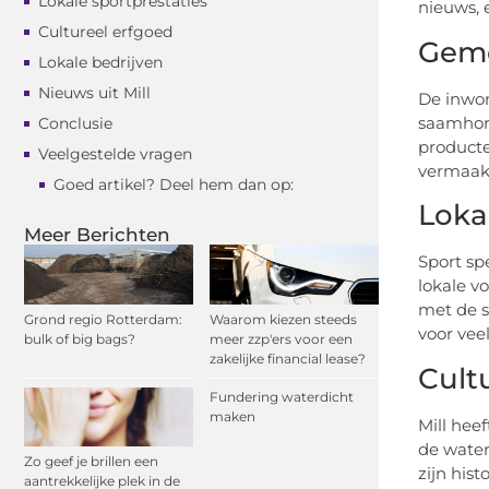
Lokale sportprestaties
nieuws, 
Cultureel erfgoed
Gem
Lokale bedrijven
Nieuws uit Mill
De inwon
saamhori
Conclusie
producte
Veelgestelde vragen
vermaak 
Goed artikel? Deel hem dan op:
Loka
Meer Berichten
Sport sp
lokale v
met de s
Grond regio Rotterdam:
Waarom kiezen steeds
voor vee
bulk of big bags?
meer zzp'ers voor een
zakelijke financial lease?
Cult
Fundering waterdicht
maken
Mill hee
de water
Zo geef je brillen een
zijn his
aantrekkelijke plek in de