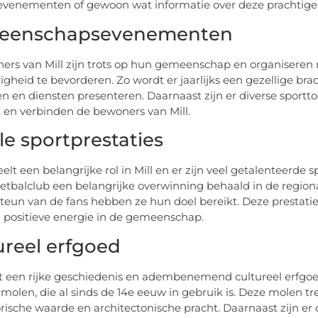
evenementen of gewoon wat informatie over deze prachtige p
eenschapsevenementen
ers van Mill zijn trots op hun gemeenschap en organisere
gheid te bevorderen. Zo wordt er jaarlijks een gezellige b
n en diensten presenteren. Daarnaast zijn er diverse sporttoe
en verbinden de bewoners van Mill.
le sportprestaties
eelt een belangrijke rol in Mill en er zijn veel getalenteerde
oetbalclub een belangrijke overwinning behaald in de regio
teun van de fans hebben ze hun doel bereikt. Deze prestatie 
l positieve energie in de gemeenschap.
ureel erfgoed
ft een rijke geschiedenis en adembenemend cultureel erfgo
molen, die al sinds de 14e eeuw in gebruik is. Deze molen trek
torische waarde en architectonische pracht. Daarnaast zijn