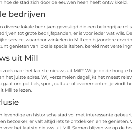
en hoe de stad zich door de eeuwen heen heeft ontwikkeld.
le bedrijven
zijn diverse lokale bedrijven gevestigd die een belangrijke ro
edrijven tot grote bedrijfspanden, er is voor ieder wat wils.
ijke service, waardoor winkelen in Mill een bijzondere ervari
kunt genieten van lokale specialiteiten, bereid met verse in
s uit Mill
p zoek naar het laatste nieuws uit Mill? Wil je op de hoogte 
aan het juiste adres. Wij verzamelen dagelijks het meest relev
u gaat om politiek, sport, cultuur of evenementen, je vindt h
t Mill te lezen.
lusie
een levendige en historische stad vol met interessante gebeur
een bezoeker, er valt altijd iets te ontdekken en te genieten
 voor het laatste nieuws uit Mill. Samen blijven we op de 