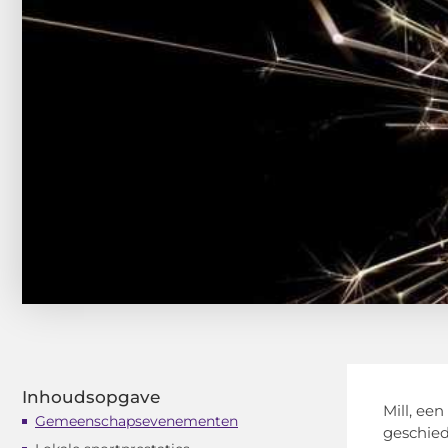
Inhoudsopgave
Mill, een
Gemeenschapsevenementen
geschied