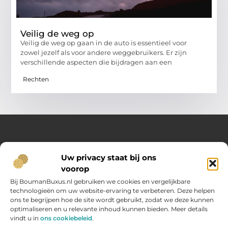
Veilig de weg op
Veilig de weg op gaan in de auto is essentieel voor
zowel jezelf als voor andere weggebruikers. Er zijn
verschillende aspecten die bijdragen aan een
Rechten
Over Opelweb
Uw privacy staat bij ons
Jouw startpunt voor handige tips en inspirerende artikelen
voorop
Op Opelweb.nl vind je een gevarieerd aanbod aan blogs en
content die je helpen meer uit je dag te halen – van nuttige
Bij BoumanBuxus.nl gebruiken we cookies en vergelijkbare
adviezen tot verrassende inzichten voor in het dagelijks leven.
technologieën om uw website-ervaring te verbeteren. Deze helpen
ons te begrijpen hoe de site wordt gebruikt, zodat we deze kunnen
optimaliseren en u relevante inhoud kunnen bieden. Meer details
Main Links
vindt u in
ons cookiebeleid
.
Goede backlinks kopen: zo verbeter jij jouw website rankings
Geld verdienen via internet: hoe jij online inkomsten opbouwt