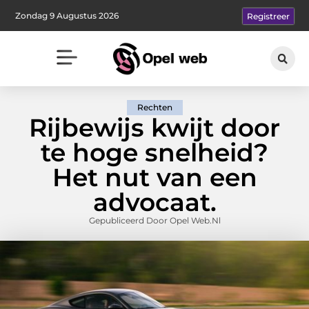
Zondag 9 Augustus 2026
Registreer
Rechten
Rijbewijs kwijt door
te hoge snelheid?
Het nut van een
advocaat.
Gepubliceerd Door Opel Web.nl