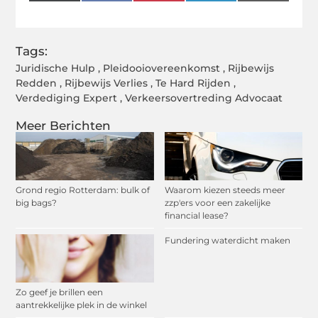
(Twitter)
Tags:
Juridische Hulp
,
Pleidooiovereenkomst
,
Rijbewijs
Redden
,
Rijbewijs Verlies
,
Te Hard Rijden
,
Verdediging Expert
,
Verkeersovertreding Advocaat
Meer Berichten
Grond regio Rotterdam: bulk of
Waarom kiezen steeds meer
big bags?
zzp'ers voor een zakelijke
financial lease?
Fundering waterdicht maken
Zo geef je brillen een
aantrekkelijke plek in de winkel