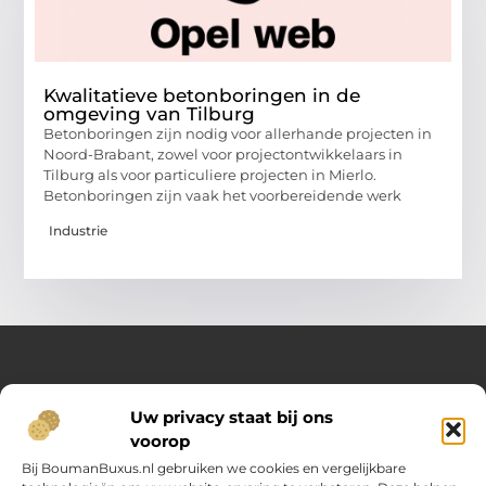
Kwalitatieve betonboringen in de
omgeving van Tilburg
Betonboringen zijn nodig voor allerhande projecten in
Noord-Brabant, zowel voor projectontwikkelaars in
Tilburg als voor particuliere projecten in Mierlo.
Betonboringen zijn vaak het voorbereidende werk
Industrie
Over Opelweb
Uw privacy staat bij ons
Jouw startpunt voor handige tips en inspirerende artikelen
voorop
Op Opelweb.nl vind je een gevarieerd aanbod aan blogs en
content die je helpen meer uit je dag te halen – van nuttige
Bij BoumanBuxus.nl gebruiken we cookies en vergelijkbare
adviezen tot verrassende inzichten voor in het dagelijks leven.