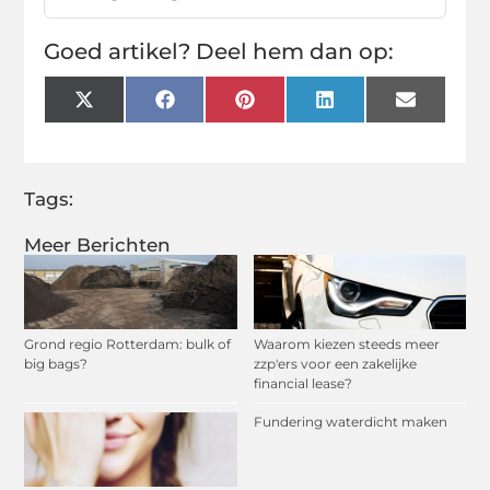
Goed artikel? Deel hem dan op:
X
Facebook
Pinterest
LinkedIn
Email
(Twitter)
Tags:
Meer Berichten
Grond regio Rotterdam: bulk of
Waarom kiezen steeds meer
big bags?
zzp'ers voor een zakelijke
financial lease?
Fundering waterdicht maken