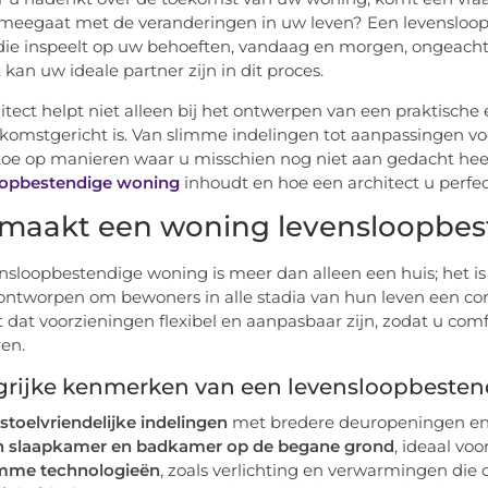
meegaat met de veranderingen in uw leven? Een levensloop
ie inspeelt op uw behoeften, vandaag en morgen, ongeacht 
 kan uw ideale partner zijn in dit proces.
itect helpt niet alleen bij het ontwerpen van een praktische
komstgericht is. Van slimme indelingen tot aanpassingen voo
oe op manieren waar u misschien nog niet aan gedacht heeft
oopbestendige woning
inhoudt en hoe een architect u perfect
maakt een woning levensloopbes
nsloopbestendige woning is meer dan alleen een huis; het 
ntworpen om bewoners in alle stadia van hun leven een com
 dat voorzieningen flexibel en aanpasbaar zijn, zodat u comf
en.
grijke kenmerken van een levensloopbeste
stoelvriendelijke indelingen
met bredere deuropeningen en 
n slaapkamer en badkamer op de begane grond
, ideaal voo
imme technologieën
, zoals verlichting en verwarmingen die 