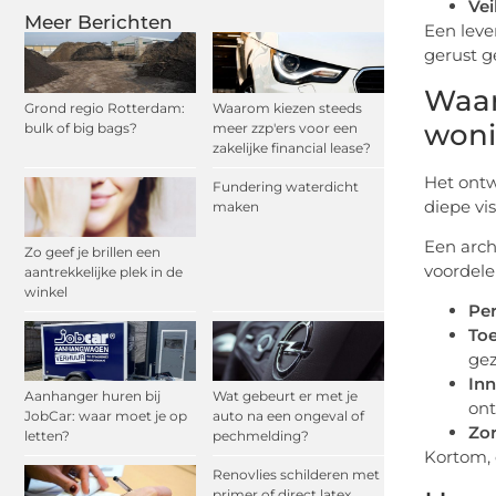
Vei
Meer Berichten
Een leve
gerust g
Waar
Grond regio Rotterdam:
Waarom kiezen steeds
won
bulk of big bags?
meer zzp'ers voor een
zakelijke financial lease?
Het ontw
Fundering waterdicht
diepe vi
maken
Een arch
Zo geef je brillen een
voordele
aantrekkelijke plek in de
winkel
Per
To
gez
Inn
Aanhanger huren bij
Wat gebeurt er met je
on
JobCar: waar moet je op
auto na een ongeval of
Zor
letten?
pechmelding?
Kortom, 
Renovlies schilderen met
primer of direct latex