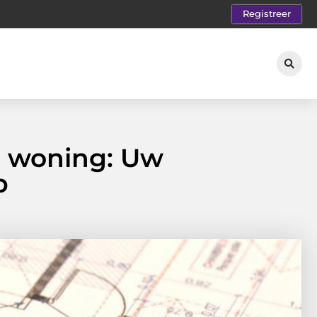
Registreer
e woning: Uw
p