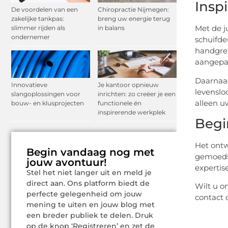
Insp
De voordelen van een
Chiropractie Nijmegen:
zakelijke tankpas:
breng uw energie terug
Met de j
slimmer rijden als
in balans
ondernemer
schuifde
handgrep
aangepas
Daarnaas
Innovatieve
Je kantoor opnieuw
levenslo
slangoplossingen voor
inrichten: zo creëer je een
alleen u
bouw- en klusprojecten
functionele én
inspirerende werkplek
Begi
Het ontw
Begin vandaag nog met
gemoedsr
jouw avontuur!
expertis
Stel het niet langer uit en meld je
direct aan. Ons platform biedt de
Wilt u 
perfecte gelegenheid om jouw
contact 
mening te uiten en jouw blog met
een breder publiek te delen. Druk
op de knop ‘Registreren’ en zet de