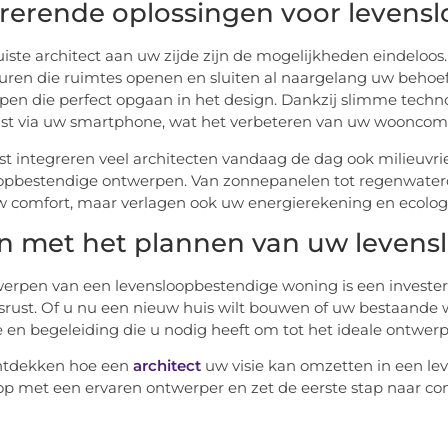
irerende oplossingen voor leven
uiste architect aan uw zijde zijn de mogelijkheden eindeloos
uren die ruimtes openen en sluiten al naargelang uw behoef
en die perfect opgaan in het design. Dankzij slimme techn
t via uw smartphone, wat het verbeteren van uw wooncomfor
t integreren veel architecten vandaag de dag ook milieuvri
opbestendige ontwerpen. Van zonnepanelen tot regenwatero
w comfort, maar verlagen ook uw energierekening en ecolog
n met het plannen van uw levens
erpen van een levensloopbestendige woning is een invester
ust. Of u nu een nieuw huis wilt bouwen of uw bestaande w
e en begeleiding die u nodig heeft om tot het ideale ontwer
ontdekken hoe een
architect
uw visie kan omzetten in een 
op met een ervaren ontwerper en zet de eerste stap naar co