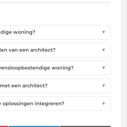
ndige woning?
▼
len van een architect?
▼
evensloopbestendige woning?
▼
met een architect?
▼
e oplossingen integreren?
▼