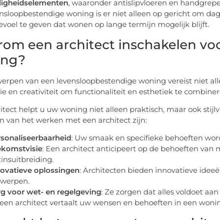
ligheidselementen
, waaronder antislipvloeren en handgrep
nsloopbestendige woning is er niet alleen op gericht om da
evoel te geven dat wonen op lange termijn mogelijk blijft.
om een architect inschakelen vo
ing?
erpen van een levensloopbestendige woning vereist niet al
sie en creativiteit om functionaliteit en esthetiek te combine
itect helpt u uw woning niet alleen praktisch, maar ook stijl
n van het werken met een architect zijn:
sonaliseerbaarheid
: Uw smaak en specifieke behoeften word
ekomstvisie
: Een architect anticipeert op de behoeften van 
insuitbreiding.
ovatieve oplossingen
: Architecten bieden innovatieve ideeë
twerpen.
g voor wet- en regelgeving
: Ze zorgen dat alles voldoet aa
een architect vertaalt uw wensen en behoeften in een woni