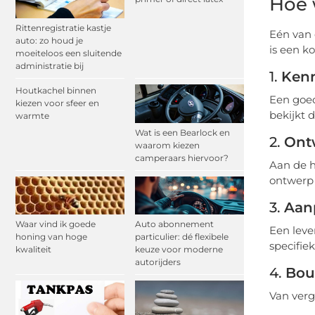
Hoe 
Rittenregistratie kastje
Eén van 
auto: zo houd je
is een k
moeiteloos een sluitende
administratie bij
1.
Kenn
Houtkachel binnen
Een goed
kiezen voor sfeer en
bekijkt 
warmte
Wat is een Bearlock en
2.
Ont
waarom kiezen
camperaars hiervoor?
Aan de h
ontwerp 
3.
Aanp
Waar vind ik goede
Auto abonnement
Een leve
honing van hoge
particulier: dé flexibele
specifie
kwaliteit
keuze voor moderne
autorijders
4.
Bou
Van verg