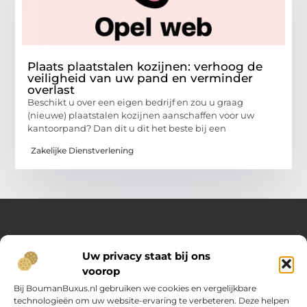
Plaats plaatstalen kozijnen: verhoog de
veiligheid van uw pand en verminder
overlast
Beschikt u over een eigen bedrijf en zou u graag
(nieuwe) plaatstalen kozijnen aanschaffen voor uw
kantoorpand? Dan dit u dit het beste bij een
Zakelijke Dienstverlening
Over Opelweb
Uw privacy staat bij ons
Jouw startpunt voor handige tips en inspirerende artikelen
voorop
Op Opelweb.nl vind je een gevarieerd aanbod aan blogs en
content die je helpen meer uit je dag te halen – van nuttige
Bij BoumanBuxus.nl gebruiken we cookies en vergelijkbare
adviezen tot verrassende inzichten voor in het dagelijks leven.
technologieën om uw website-ervaring te verbeteren. Deze helpen