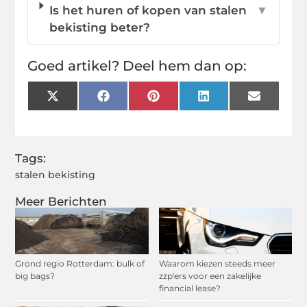
Is het huren of kopen van stalen
▼
bekisting beter?
Goed artikel? Deel hem dan op:
X
Facebook
Pinterest
LinkedIn
Email
(Twitter)
Tags:
stalen bekisting
Meer Berichten
Grond regio Rotterdam: bulk of
Waarom kiezen steeds meer
big bags?
zzp'ers voor een zakelijke
financial lease?