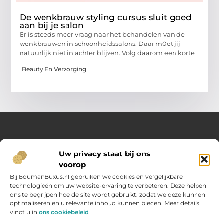
De wenkbrauw styling cursus sluit goed
aan bij je salon
Er is steeds meer vraag naar het behandelen van de
wenkbrauwen in schoonheidssalons. Daar m0et jij
natuurlijk niet in achter blijven. Volg daarom een korte
Beauty En Verzorging
Over Opelweb
Uw privacy staat bij ons
Jouw startpunt voor handige tips en inspirerende artikelen
voorop
Op Opelweb.nl vind je een gevarieerd aanbod aan blogs en
content die je helpen meer uit je dag te halen – van nuttige
Bij BoumanBuxus.nl gebruiken we cookies en vergelijkbare
adviezen tot verrassende inzichten voor in het dagelijks leven.
technologieën om uw website-ervaring te verbeteren. Deze helpen
ons te begrijpen hoe de site wordt gebruikt, zodat we deze kunnen
optimaliseren en u relevante inhoud kunnen bieden. Meer details
Main Links
vindt u in
ons cookiebeleid
.