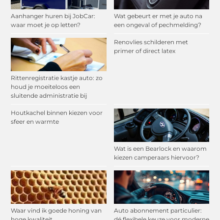
Aanhanger huren bij JobCar:
Wat gebeurt er met je auto na
waar moet je op letten?
een ongeval of pechmelding?
Renovlies schilderen met
primer of direct latex
Rittenregistratie kastje auto: zo
houd je moeiteloos een
sluitende administratie bij
Houtkachel binnen kiezen voor
sfeer en warmte
Wat is een Bearlock en waarom
kiezen camperaars hiervoor?
Waar vind ik goede honing van
Auto abonnement particulier:
hoge kwaliteit
dé flexibele keuze voor moderne