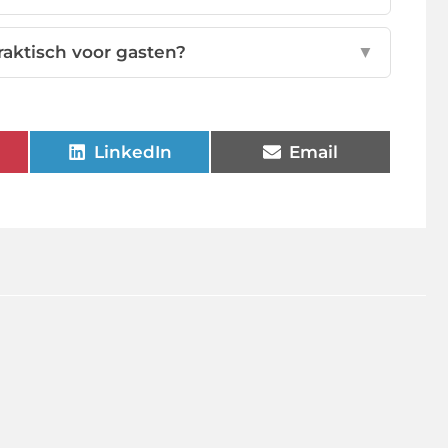
raktisch voor gasten?
▼
LinkedIn
Email