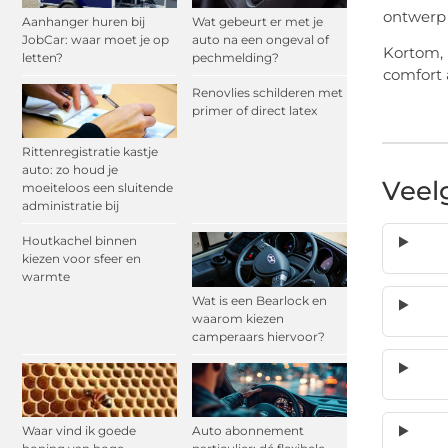
ontwerp 
Aanhanger huren bij
Wat gebeurt er met je
JobCar: waar moet je op
auto na een ongeval of
Kortom, 
letten?
pechmelding?
comfort 
Renovlies schilderen met
primer of direct latex
Rittenregistratie kastje
auto: zo houd je
Veel
moeiteloos een sluitende
administratie bij
Houtkachel binnen
kiezen voor sfeer en
warmte
Wat is een Bearlock en
waarom kiezen
camperaars hiervoor?
Waar vind ik goede
Auto abonnement