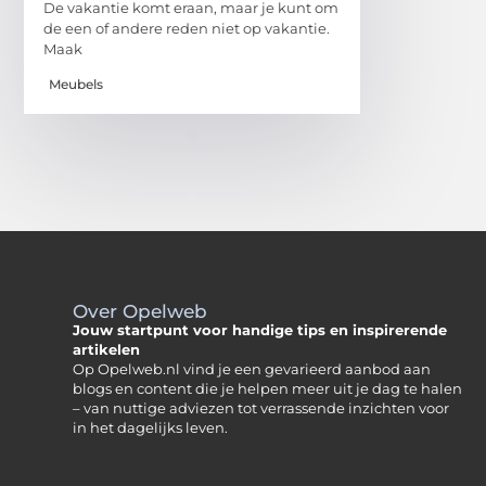
De vakantie komt eraan, maar je kunt om
de een of andere reden niet op vakantie.
Maak
Meubels
Over Opelweb
Jouw startpunt voor handige tips en inspirerende
artikelen
Op Opelweb.nl vind je een gevarieerd aanbod aan
blogs en content die je helpen meer uit je dag te halen
– van nuttige adviezen tot verrassende inzichten voor
in het dagelijks leven.