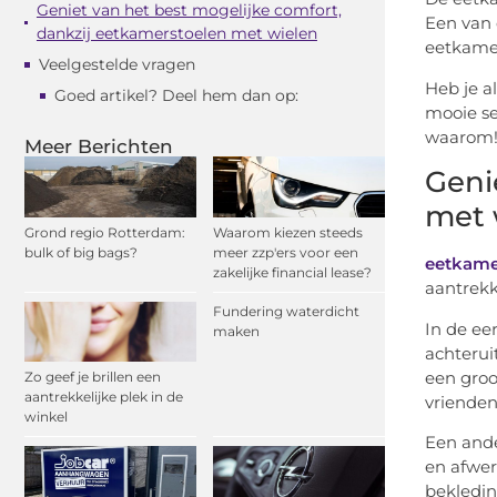
Geniet van het best mogelijke comfort,
Een van 
dankzij eetkamerstoelen met wielen
eetkamer
Veelgestelde vragen
Heb je al
Goed artikel? Deel hem dan op:
mooie se
waarom
Meer Berichten
Geni
met 
Grond regio Rotterdam:
Waarom kiezen steeds
bulk of big bags?
meer zzp'ers voor een
eetkamer
zakelijke financial lease?
aantrekk
Fundering waterdicht
In de ee
maken
achterui
een groo
Zo geef je brillen een
aantrekkelijke plek in de
vrienden 
winkel
Een ande
en afwer
bekledin