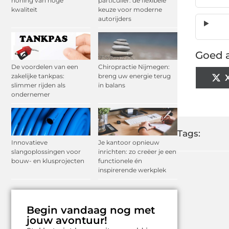
honing van hoge
particulier: dé flexibele
kwaliteit
keuze voor moderne
autorijders
Goed a
De voordelen van een
Chiropractie Nijmegen:
zakelijke tankpas:
breng uw energie terug
slimmer rijden als
in balans
ondernemer
Tags:
Innovatieve
Je kantoor opnieuw
slangoplossingen voor
inrichten: zo creëer je een
bouw- en klusprojecten
functionele én
inspirerende werkplek
Begin vandaag nog met
jouw avontuur!