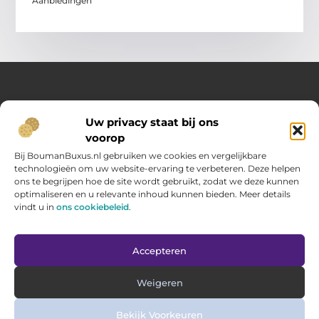
Aanbiedingen
Over Opelweb
Uw privacy staat bij ons
Jouw startpunt voor handige tips en inspirerende artikelen
voorop
Op Opelweb.nl vind je een gevarieerd aanbod aan blogs en
content die je helpen meer uit je dag te halen – van nuttige
Bij BoumanBuxus.nl gebruiken we cookies en vergelijkbare
adviezen tot verrassende inzichten voor in het dagelijks leven.
technologieën om uw website-ervaring te verbeteren. Deze helpen
ons te begrijpen hoe de site wordt gebruikt, zodat we deze kunnen
optimaliseren en u relevante inhoud kunnen bieden. Meer details
Main Links
vindt u in
ons cookiebeleid
.
Goede backlinks kopen: zo verbeter jij jouw website rankings
Geld verdienen via internet: hoe jij online inkomsten opbouwt
Bericht categorie
Accepteren
Weigeren
Bekijk Voorkeuren