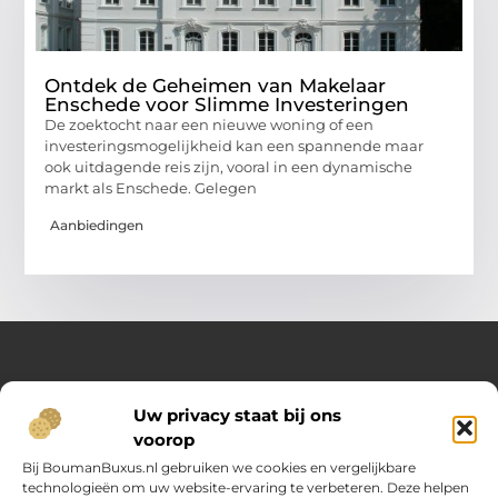
Ontdek de Geheimen van Makelaar
Enschede voor Slimme Investeringen
De zoektocht naar een nieuwe woning of een
investeringsmogelijkheid kan een spannende maar
ook uitdagende reis zijn, vooral in een dynamische
markt als Enschede. Gelegen
Aanbiedingen
Over Opelweb
Uw privacy staat bij ons
Jouw startpunt voor handige tips en inspirerende artikelen
voorop
Op Opelweb.nl vind je een gevarieerd aanbod aan blogs en
content die je helpen meer uit je dag te halen – van nuttige
Bij BoumanBuxus.nl gebruiken we cookies en vergelijkbare
adviezen tot verrassende inzichten voor in het dagelijks leven.
technologieën om uw website-ervaring te verbeteren. Deze helpen