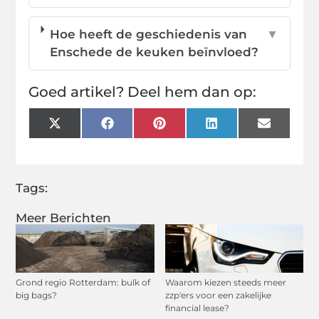
Hoe heeft de geschiedenis van
▼
Enschede de keuken beïnvloed?
Goed artikel? Deel hem dan op:
X
Facebook
Pinterest
LinkedIn
Email
(Twitter)
Tags:
Meer Berichten
Grond regio Rotterdam: bulk of
Waarom kiezen steeds meer
big bags?
zzp'ers voor een zakelijke
financial lease?