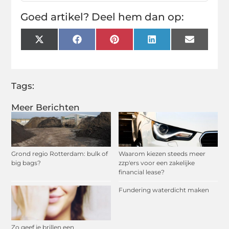
Goed artikel? Deel hem dan op:
X
Facebook
Pinterest
LinkedIn
Email
(Twitter)
Tags:
Meer Berichten
Grond regio Rotterdam: bulk of
Waarom kiezen steeds meer
big bags?
zzp'ers voor een zakelijke
financial lease?
Fundering waterdicht maken
Zo geef je brillen een