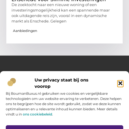
De zoektocht naar een nieuwe woning of een
investeringsmogelijkheid kan een spannende maar
ook uitdagende reis zijn, vooral in een dynamische
markt als Enschede. Gelegen
Aanbiedingen
Over Opelweb
Uw privacy staat bij ons
Jouw startpunt voor handige tips en inspirerende artikelen
voorop
Op Opelweb.nl vind je een gevarieerd aanbod aan blogs en
content die je helpen meer uit je dag te halen – van nuttige
Bij BoumanBuxus.nl gebruiken we cookies en vergelijkbare
adviezen tot verrassende inzichten voor in het dagelijks leven.
technologieën om uw website-ervaring te verbeteren. Deze helpen
ons te begrijpen hoe de site wordt gebruikt, zodat we deze kunnen
optimaliseren en u relevante inhoud kunnen bieden. Meer details
Main Links
vindt u in
ons cookiebeleid
.
Goede backlinks kopen: zo verbeter jij jouw website rankings
Geld verdienen via internet: hoe jij online inkomsten opbouwt
Bericht categorie