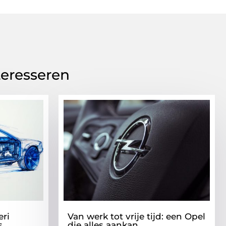
teresseren
eri
Van werk tot vrije tijd: een Opel
s
die alles aankan