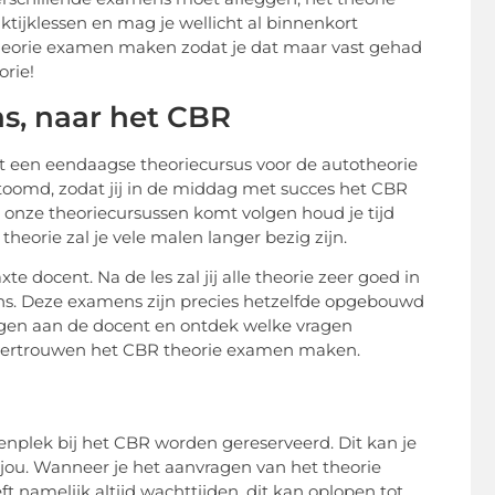
ktijklessen en mag je wellicht al binnenkort
 theorie examen maken zodat je dat maar vast gehad
rie!
s, naar het CBR
t een eendaagse theoriecursus voor de autotheorie
toomd, zodat jij in de middag met succes het CBR
onze theoriecursussen komt volgen houd je tijd
heorie zal je vele malen langer bezig zijn.
te docent. Na de les zal jij alle theorie zeer goed in
ns. Deze examens zijn precies hetzelfde opgebouwd
ragen aan de docent en ontdek welke vragen
zelfvertrouwen het CBR theorie examen maken.
nplek bij het CBR worden gereserveerd. Dit kan je
jou. Wanneer je het aanvragen van het theorie
t namelijk altijd wachttijden, dit kan oplopen tot