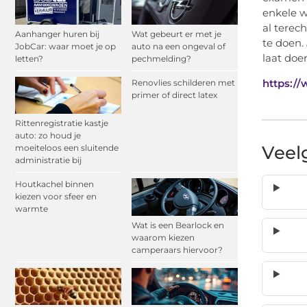
enkele w
al terec
Aanhanger huren bij
Wat gebeurt er met je
te doen.
JobCar: waar moet je op
auto na een ongeval of
laat doe
letten?
pechmelding?
https://
Renovlies schilderen met
primer of direct latex
Rittenregistratie kastje
auto: zo houd je
Veel
moeiteloos een sluitende
administratie bij
Houtkachel binnen
kiezen voor sfeer en
warmte
Wat is een Bearlock en
waarom kiezen
camperaars hiervoor?