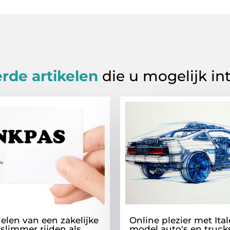
rde artikelen
die u mogelijk in
elen van een zakelijke
Online plezier met Ital
 slimmer rijden als
model auto's en truck