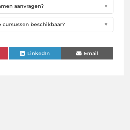
examen aanvragen?
▼
de cursussen beschikbaar?
▼
LinkedIn
Email