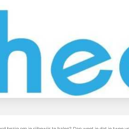
hard bezig om je rijbewijs te halen? Dan weet je dat je twee