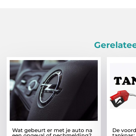
Gerelatee
Wat gebeurt er met je auto na
De voord
een ongeval of pechmelding?
tankpas: