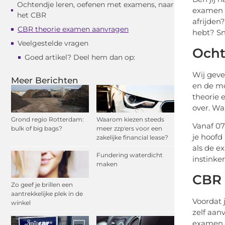
Ochtendje leren, oefenen met examens, naar
examen e
het CBR
afrijden
CBR theorie examen aanvragen
hebt? Sn
Veelgestelde vragen
Ocht
Goed artikel? Deel hem dan op:
Wij geve
Meer Berichten
en de mo
theorie 
over. Wa
Grond regio Rotterdam:
Waarom kiezen steeds
Vanaf 07.
bulk of big bags?
meer zzp'ers voor een
je hoofd
zakelijke financial lease?
als de e
Fundering waterdicht
instinke
maken
CBR 
Zo geef je brillen een
aantrekkelijke plek in de
Voordat 
winkel
zelf aan
examen a