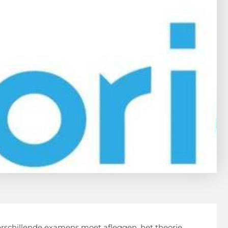
 verschillende examens moet afleggen, het theorie