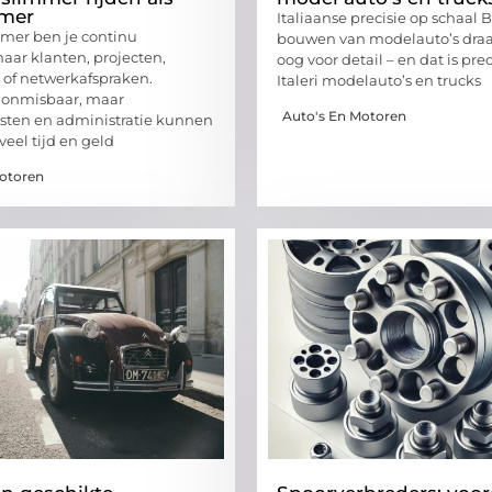
mer
Italiaanse precisie op schaal B
mer ben je continu
bouwen van modelauto’s draai
aar klanten, projecten,
oog voor detail – en dat is pre
s of netwerkafspraken.
Italeri modelauto’s en trucks
is onmisbaar, maar
Auto's En Motoren
sten en administratie kunnen
eel tijd en geld
Motoren