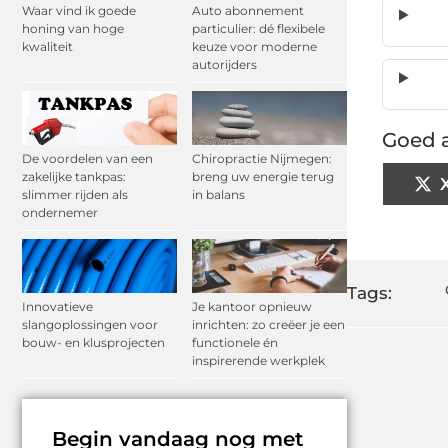
Waar vind ik goede
Auto abonnement
honing van hoge
particulier: dé flexibele
kwaliteit
keuze voor moderne
autorijders
Goed a
De voordelen van een
Chiropractie Nijmegen:
zakelijke tankpas:
breng uw energie terug
slimmer rijden als
in balans
ondernemer
Tags:
Innovatieve
Je kantoor opnieuw
slangoplossingen voor
inrichten: zo creëer je een
bouw- en klusprojecten
functionele én
inspirerende werkplek
Begin vandaag nog met