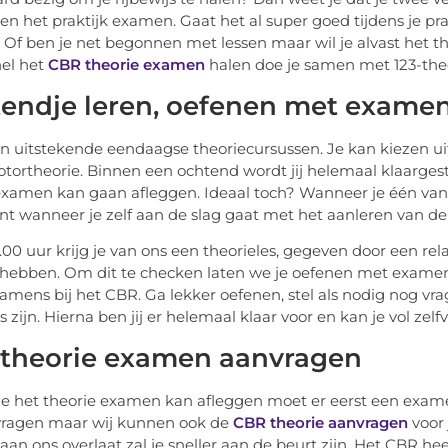
n het praktijk examen. Gaat het al super goed tijdens je pra
? Of ben je net begonnen met lessen maar wil je alvast het
el het
CBR theorie examen
halen doe je samen met 123-theo
endje leren, oefenen met examen
n uitstekende eendaagse theoriecursussen. Je kan kiezen ui
tortheorie. Binnen een ochtend wordt jij helemaal klaarges
examen kan gaan afleggen. Ideaal toch? Wanneer je één van 
nt wanneer je zelf aan de slag gaat met het aanleren van de t
00 uur krijg je van ons een theorieles, gegeven door een relax
 hebben. Om dit te checken laten we je oefenen met exame
xamens bij het CBR. Ga lekker oefenen, stel als nodig nog v
rs zijn. Hierna ben jij er helemaal klaar voor en kan je vol 
theorie examen aanvragen
je het theorie examen kan afleggen moet er eerst een exame
vragen maar wij kunnen ook de
CBR theorie aanvragen
voor 
an ons overlaat zal je sneller aan de beurt zijn. Het CBR heef