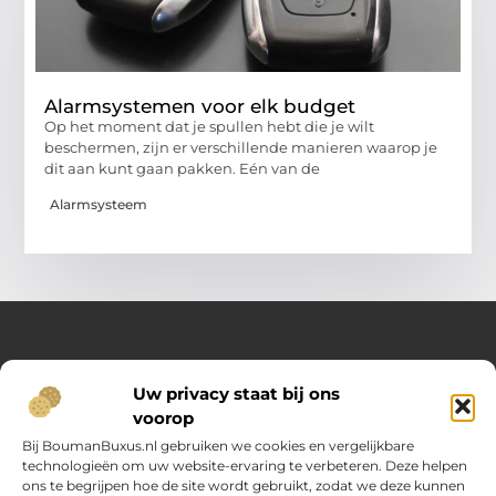
Alarmsystemen voor elk budget
Op het moment dat je spullen hebt die je wilt
beschermen, zijn er verschillende manieren waarop je
dit aan kunt gaan pakken. Eén van de
Alarmsysteem
Over Opelweb
Uw privacy staat bij ons
Jouw startpunt voor handige tips en inspirerende artikelen
voorop
Op Opelweb.nl vind je een gevarieerd aanbod aan blogs en
content die je helpen meer uit je dag te halen – van nuttige
Bij BoumanBuxus.nl gebruiken we cookies en vergelijkbare
adviezen tot verrassende inzichten voor in het dagelijks leven.
technologieën om uw website-ervaring te verbeteren. Deze helpen
ons te begrijpen hoe de site wordt gebruikt, zodat we deze kunnen