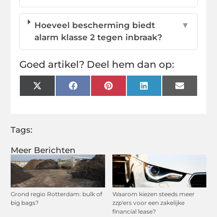
Hoeveel bescherming biedt
▼
alarm klasse 2 tegen inbraak?
Goed artikel? Deel hem dan op:
X
Facebook
Pinterest
LinkedIn
Email
(Twitter)
Tags:
Meer Berichten
Grond regio Rotterdam: bulk of
Waarom kiezen steeds meer
big bags?
zzp'ers voor een zakelijke
financial lease?