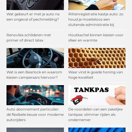
Wat gebeurt er met je auto na
Rittenregistratie kastje auto: zo
een ongeval of pechmelding?
houd je moeiteloos een
sluitende administratie bij
Renovlies schilderen met
Houtkachel binnen kiezen voor
primer of direct latex
sfeer en warmte
Wat is een Bearlock en waarom
Waar vind ik goede honing van
kiezen camperaars hiervoor?
hoge kwaliteit
Auto abonnement particulier:
De voordelen van een zakelijke
dé flexibele keuze voor moderne
tankpas: slimmer rijden als
autorijders
ondernemer