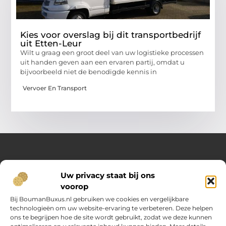
Kies voor overslag bij dit transportbedrijf
uit Etten-Leur
Wilt u graag een groot deel van uw logistieke processen
uit handen geven aan een ervaren partij, omdat u
bijvoorbeeld niet de benodigde kennis in
Vervoer En Transport
Over Opelweb
Uw privacy staat bij ons
Jouw startpunt voor handige tips en inspirerende artikelen
voorop
Op Opelweb.nl vind je een gevarieerd aanbod aan blogs en
content die je helpen meer uit je dag te halen – van nuttige
Bij BoumanBuxus.nl gebruiken we cookies en vergelijkbare
adviezen tot verrassende inzichten voor in het dagelijks leven.
technologieën om uw website-ervaring te verbeteren. Deze helpen
ons te begrijpen hoe de site wordt gebruikt, zodat we deze kunnen