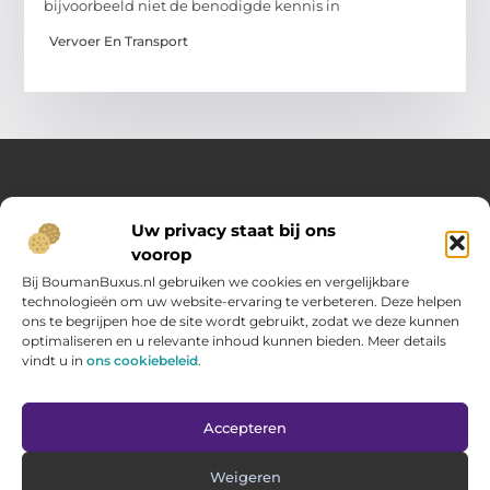
bijvoorbeeld niet de benodigde kennis in
Vervoer En Transport
Over Opelweb
Uw privacy staat bij ons
Jouw startpunt voor handige tips en inspirerende artikelen
voorop
Op Opelweb.nl vind je een gevarieerd aanbod aan blogs en
content die je helpen meer uit je dag te halen – van nuttige
Bij BoumanBuxus.nl gebruiken we cookies en vergelijkbare
adviezen tot verrassende inzichten voor in het dagelijks leven.
technologieën om uw website-ervaring te verbeteren. Deze helpen
ons te begrijpen hoe de site wordt gebruikt, zodat we deze kunnen
optimaliseren en u relevante inhoud kunnen bieden. Meer details
Main Links
vindt u in
ons cookiebeleid
.
Goede backlinks kopen: zo verbeter jij jouw website rankings
Geld verdienen via internet: hoe jij online inkomsten opbouwt
Bericht categorie
Accepteren
Weigeren