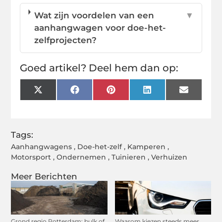
Wat zijn voordelen van een
▼
aanhangwagen voor doe-het-
zelfprojecten?
Goed artikel? Deel hem dan op:
X
Facebook
Pinterest
LinkedIn
Email
(Twitter)
Tags:
Aanhangwagens
,
Doe-het-zelf
,
Kamperen
,
Motorsport
,
Ondernemen
,
Tuinieren
,
Verhuizen
Meer Berichten
Grond regio Rotterdam: bulk of
Waarom kiezen steeds meer