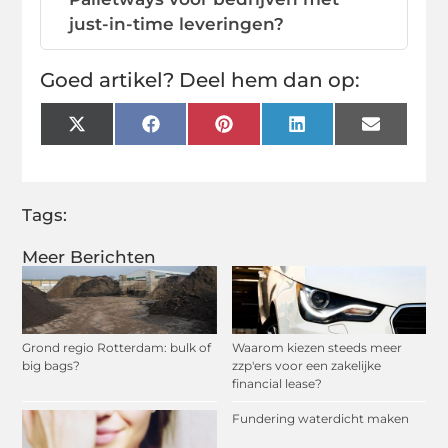
just-in-time leveringen?
Goed artikel? Deel hem dan op:
X
Facebook
Pinterest
LinkedIn
Email
(Twitter)
Tags:
Meer Berichten
Grond regio Rotterdam: bulk of
Waarom kiezen steeds meer
big bags?
zzp'ers voor een zakelijke
financial lease?
Fundering waterdicht maken