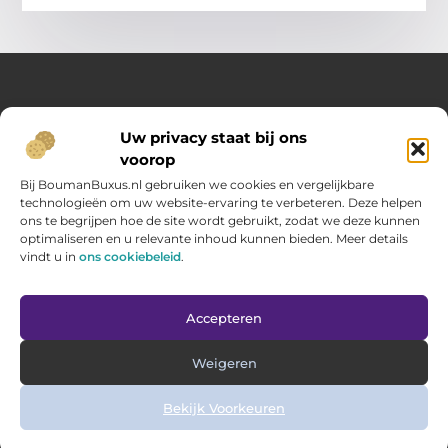
Over Opelweb
Uw privacy staat bij ons
Jouw startpunt voor handige tips en inspirerende artikelen
voorop
Op Opelweb.nl vind je een gevarieerd aanbod aan blogs en
content die je helpen meer uit je dag te halen – van nuttige
Bij BoumanBuxus.nl gebruiken we cookies en vergelijkbare
adviezen tot verrassende inzichten voor in het dagelijks leven.
technologieën om uw website-ervaring te verbeteren. Deze helpen
ons te begrijpen hoe de site wordt gebruikt, zodat we deze kunnen
optimaliseren en u relevante inhoud kunnen bieden. Meer details
Main Links
vindt u in
ons cookiebeleid
.
Goede backlinks kopen: zo verbeter jij jouw website rankings
Geld verdienen via internet: hoe jij online inkomsten opbouwt
Bericht categorie
Accepteren
Weigeren
Bekijk Voorkeuren
@2025 www.opelweb.nl. All Right Reserved.