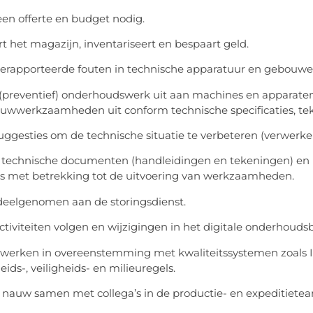
een offerte en budget nodig.
t het magazijn, inventariseert en bespaart geld.
erapporteerde fouten in technische apparatuur en gebouwen
 (preventief) onderhoudswerk uit aan machines en apparaten
wwerkzaamheden uit conform technische specificaties, teke
uggesties om de technische situatie te verbeteren (verwerke
t technische documenten (handleidingen en tekeningen) en b
 met betrekking tot de uitvoering van werkzaamheden.
deelgenomen aan de storingsdienst.
ctiviteiten volgen en wijzigingen in het digitale onderhoud
werken in overeenstemming met kwaliteitssystemen zoals IFS
ids-, veiligheids- en milieuregels.
 nauw samen met collega’s in de productie- en expeditietea