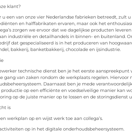
nze klant?
u een van onze vier Nederlandse fabrieken betreedt, zult u n
diënten en halffabrikaten ervaren, maar ook het enthous
lega’s zorgen we ervoor dat we dagelijkse producten leveren a
aan industriële en detailhandels in binnen- en buitenland. On
edrijf dat gespecialiseerd is in het produceren van hoogwaar
del, bakkerij, banketbakkerij, chocolade en ijsindustrie.
ie
werker technische dienst ben je het eerste aanspreekpunt v
se gang van zaken rondom de werkplaats regelen. Hiervoor m
dsbeheersysteem. Daarnaast ben je mede verantwoordelijk 
 productie op een efficiënte en voedselveilige manier kan w
oring op de juiste manier op te lossen en de storingsdienst ui
ht is
 een werkplan op en wijst werk toe aan collega’s.
 activiteiten op in het digitale onderhoudsbeheersysteem.