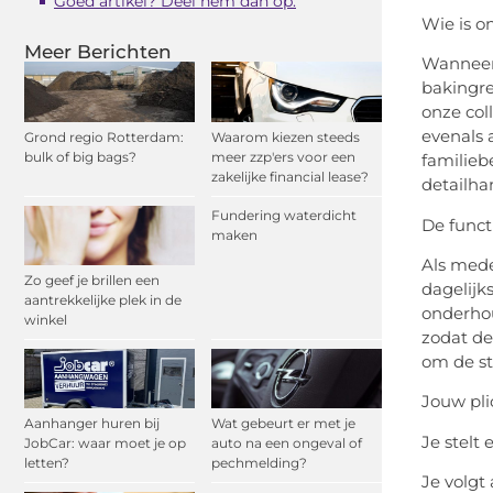
Goed artikel? Deel hem dan op:
Wie is o
Meer Berichten
Wanneer 
bakingre
onze col
evenals 
Grond regio Rotterdam:
Waarom kiezen steeds
bulk of big bags?
meer zzp'ers voor een
familieb
zakelijke financial lease?
detailhan
Fundering waterdicht
De funct
maken
Als mede
Zo geef je brillen een
dagelijk
aantrekkelijke plek in de
onderhou
winkel
zodat de
om de st
Jouw plic
Aanhanger huren bij
Wat gebeurt er met je
Je stelt
JobCar: waar moet je op
auto na een ongeval of
letten?
pechmelding?
Je volgt