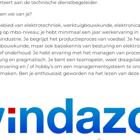
rteert aan de technische dienstbegeleider.
en we van je?
ebied van elektrotechniek, werktuigbouwkunde, elektronica 
g op mbo-niveau; je hebt minimaal een jaar werkervaring in e
industrie. Je begrijpt het productieproces van voedsel. Je
bouwkunde, maar ook basiskennis van besturing en elektrot
ef onderhoud. Je hebt ervaring met het managen van processen.
ig en pragmatisch. Je bent een teamspeler, weet draagvlak 
 ervaring en / of hobby’s om een ​​managementsysteem te on
afmaken. Ben je enthousiast geworden na het lezen van deze