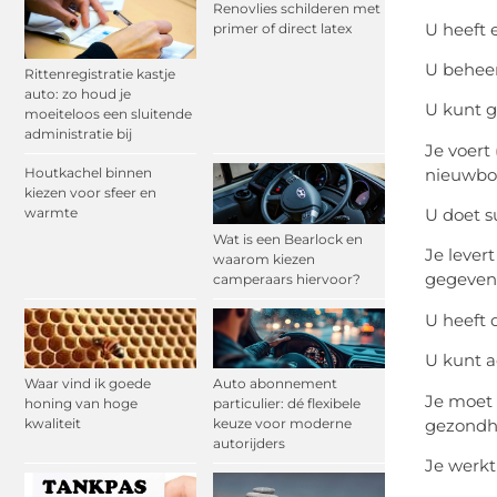
Renovlies schilderen met
U heeft 
primer of direct latex
U beheer
Rittenregistratie kastje
auto: zo houd je
U kunt g
moeiteloos een sluitende
administratie bij
Je voert
nieuwbou
Houtkachel binnen
kiezen voor sfeer en
U doet s
warmte
Wat is een Bearlock en
Je lever
waarom kiezen
gegevens
camperaars hiervoor?
U heeft 
U kunt a
Waar vind ik goede
Auto abonnement
Je moet 
honing van hoge
particulier: dé flexibele
gezondhe
kwaliteit
keuze voor moderne
autorijders
Je werkt