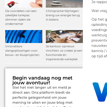
Je rappo
Wat vrag
De voordelen van een
Chiropractie Nijmegen:
zakelijke tankpas:
breng uw energie terug
Op het g
slimmer rijden als
in balans
ondernemer
opleidin
voedings
werktuig
preventi
nauwkeur
Innovatieve
Je kantoor opnieuw
kennis /
slangoplossingen voor
inrichten: zo creëer je een
bouw- en klusprojecten
functionele én
op tijd 
inspirerende werkplek
Begin vandaag nog met
jouw avontuur!
Stel het niet langer uit en meld je
direct aan. Ons platform biedt de
perfecte gelegenheid om jouw
mening te uiten en jouw blog met