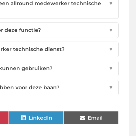
n een allround medewerker technische
▼
or deze functie?
▼
rker technische dienst?
▼
 kunnen gebruiken?
▼
bben voor deze baan?
▼
LinkedIn
Email