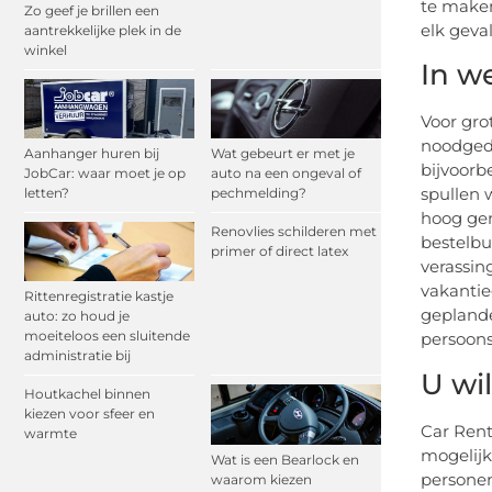
te maken
Zo geef je brillen een
elk geva
aantrekkelijke plek in de
winkel
In w
Voor gro
noodgedw
Aanhanger huren bij
Wat gebeurt er met je
bijvoorb
JobCar: waar moet je op
auto na een ongeval of
spullen 
letten?
pechmelding?
hoog gen
Renovlies schilderen met
bestelbu
primer of direct latex
verassin
vakantie
Rittenregistratie kastje
geplande
auto: zo houd je
moeiteloos een sluitende
persoons
administratie bij
U wi
Houtkachel binnen
kiezen voor sfeer en
Car Rent
warmte
mogelijk
Wat is een Bearlock en
personen
waarom kiezen