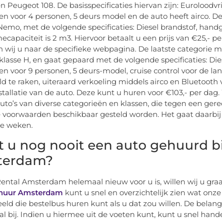
een Peugeot 108. De basisspecificaties hiervan zijn: Euroloodv
sen voor 4 personen, 5 deurs model en de auto heeft airco. 
Nemo, met de volgende specificaties: Diesel brandstof, han
ecapaciteit is 2 m3. Hiervoor betaalt u een prijs van €25,- 
n wij u naar de specifieke webpagina. De laatste categorie 
 klasse H, en gaat gepaard met de volgende specificaties: Di
sen voor 9 personen, 5 deurs-model, cruise control voor de l
d te raken, uiteraard verkoeling middels airco en Bluetooth
stallatie van de auto. Deze kunt u huren voor €103,- per da
 auto’s van diverse categorieën en klassen, die tegen een g
 voorwaarden beschikbaar gesteld worden. Het gaat daarbij me
e weken.
t u nog nooit een auto gehuurd b
terdam?
Rental Amsterdam helemaal nieuw voor u is, willen wij u gr
huur Amsterdam
kunt u snel en overzichtelijk zien wat onze 
eeld die bestelbus huren kunt als u dat zou willen. De belan
 al bij. Indien u hiermee uit de voeten kunt, kunt u snel hand