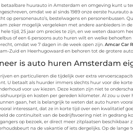
 betaalbare huurauto in Amsterdam en omgeving kunt u te
geschreven, omdat we al sinds 1989 onze eerste huurauto a
cht op personenauto’s, bestelwagens en personenbussen. Qua
m zeker mogelijk vergeleken met andere aanbieders in de 
n hele tijd, 25 jaar om precies te zijn, en we weten daarom h
elbus of een 6 persoons auto huren wilt en welke behoeften
terecht, omdat we 7 dagen in de week open zijn.
Amcar Car 
am-Zuid en Heerhugowaard en behoren tot de grotere aut
eer is auto huren Amsterdam eige
rijven en particulieren die tijdelijk over extra vervoerscapa
ant. U betaalt als huurder immers slechts huur voor die korte
nderhoud voor uw kiezen. Deze kosten zijn niet te ondersch
asishuurprijs en kosten per gereden kilometer. Al zou u ove
kunnen gaan, het is belangrijk te weten dat auto huren vooral
vooral interessant, dat ze in korte tijd over een kwalitatief
eeld de continuïteit van de bedrijfsvoering niet in gedrang k
gangers op bezoek, er direct meer zitplaatsen beschikbaar z
rhoudsbeurt na de vakantie of iets dergelijks. Op de lange te