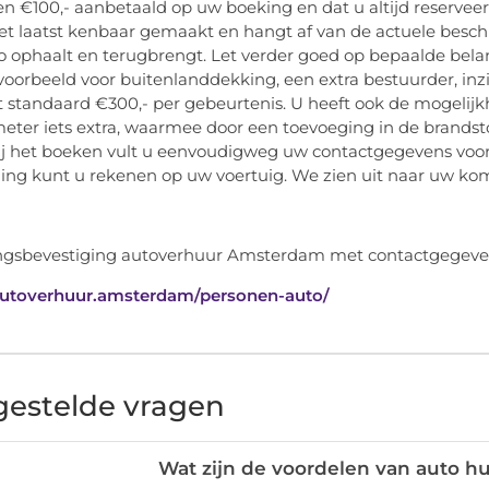
en €100,- aanbetaald op uw boeking en dat u altijd reserve
et laatst kenbaar gemaakt en hangt af van de actuele besch
o ophaalt en terugbrengt. Let verder goed op bepaalde belangr
jvoorbeeld voor buitenlanddekking, een extra bestuurder, inz
 standaard €300,- per gebeurtenis. U heeft ook de mogelijk
meter iets extra, waarmee door een toevoeging in de brandsto
ij het boeken vult u eenvoudigweg uw contactgegevens voor 
ing kunt u rekenen op uw voertuig. We zien uit naar uw kom
/autoverhuur.amsterdam/personen-auto/
gestelde vragen
Wat zijn de voordelen van auto 