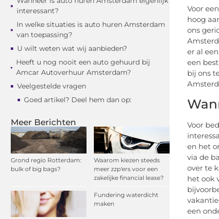
Wanneer is auto huren Amsterdam eigenlijk
Voor een
interessant?
hoog aan
In welke situaties is auto huren Amsterdam
ons geri
van toepassing?
Amsterda
U wilt weten wat wij aanbieden?
er al ee
Heeft u nog nooit een auto gehuurd bij
een best
Amcar Autoverhuur Amsterdam?
bij ons 
Amsterd
Veelgestelde vragen
Goed artikel? Deel hem dan op:
Wann
Meer Berichten
Voor bed
interess
en het o
via de b
Grond regio Rotterdam:
Waarom kiezen steeds
over te 
bulk of big bags?
meer zzp'ers voor een
zakelijke financial lease?
het ook 
bijvoorb
Fundering waterdicht
vakantie
maken
een onde