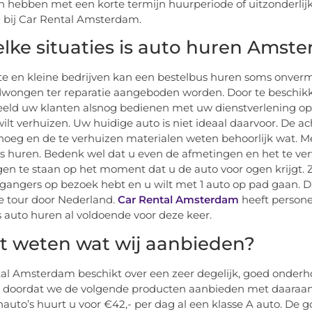
 hebben met een korte termijn huurperiode of uitzonderli
l bij Car Rental Amsterdam.
elke situaties is auto huren Amst
te en kleine bedrijven kan een bestelbus huren soms onvermi
ongen ter reparatie aangeboden worden. Door te beschikk
eeld uw klanten alsnog bedienen met uw dienstverlening op v
wilt verhuizen. Uw huidige auto is niet ideaal daarvoor. De ac
oeg en de te verhuizen materialen weten behoorlijk wat. M
s huren. Bedenk wel dat u even de afmetingen en het te ver
gen te staan op het moment dat u de auto voor ogen krijgt. Z
gangers op bezoek hebt en u wilt met 1 auto op pad gaan. D
 tour door Nederland.
Car Rental Amsterdam
heeft personen
 auto huren al voldoende voor deze keer.
lt weten wat wij aanbieden?
al Amsterdam beschikt over een zeer degelijk, goed onder
 doordat we de volgende producten aanbieden met daaraan 
auto’s huurt u voor €42,- per dag al een klasse A auto. De g