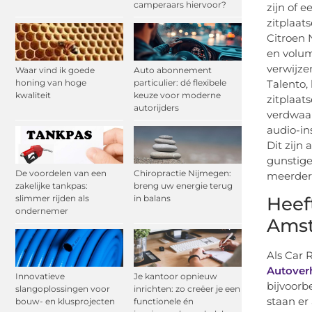
camperaars hiervoor?
zijn of 
zitplaat
Citroen 
en volum
verwijze
Waar vind ik goede
Auto abonnement
Talento,
honing van hoge
particulier: dé flexibele
kwaliteit
keuze voor moderne
zitplaat
autorijders
verdwaal
audio-in
Dit zijn
gunstige
De voordelen van een
Chiropractie Nijmegen:
meerder
zakelijke tankpas:
breng uw energie terug
Heef
slimmer rijden als
in balans
ondernemer
Ams
Als Car 
Autover
Innovatieve
Je kantoor opnieuw
bijvoorb
slangoplossingen voor
inrichten: zo creëer je een
staan er
bouw- en klusprojecten
functionele én