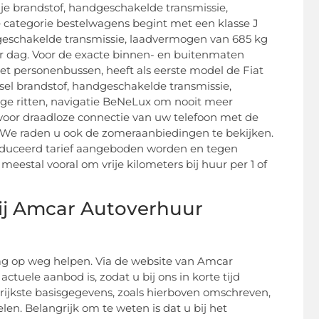
rije brandstof, handgeschakelde transmissie,
De categorie bestelwagens begint met een klasse J
dgeschakelde transmissie, laadvermogen van 685 kg
per dag. Voor de exacte binnen- en buitenmaten
met personenbussen, heeft als eerste model de Fiat
esel brandstof, handgeschakelde transmissie,
ange ritten, navigatie BeNeLux om nooit meer
 voor draadloze connectie van uw telefoon met de
g. We raden u ook de zomeraanbiedingen te bekijken.
ereduceerd tarief aangeboden worden en tegen
estal vooral om vrije kilometers bij huur per 1 of
ij Amcar Autoverhuur
aag op weg helpen. Via de website van Amcar
actuele aanbod is, zodat u bij ons in korte tijd
grijkste basisgegevens, zoals hierboven omschreven,
elen. Belangrijk om te weten is dat u bij het