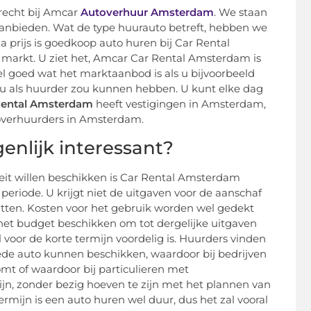
recht bij Amcar
Autoverhuur Amsterdam
. We staan
anbieden. Wat de type huurauto betreft, hebben we
 prijs is goedkoop auto huren bij Car Rental
markt. U ziet het, Amcar Car Rental Amsterdam is
eel goed wat het marktaanbod is als u bijvoorbeeld
 u als huurder zou kunnen hebben. U kunt elke dag
Rental Amsterdam
heeft vestigingen in Amsterdam,
overhuurders in Amsterdam.
nlijk interessant?
citeit willen beschikken is Car Rental Amsterdam
 periode. U krijgt niet de uitgaven voor de aanschaf
atten. Kosten voor het gebruik worden wel gedekt
r het budget beschikken om tot dergelijke uitgaven
 voor de korte termijn voordelig is. Huurders vinden
 goede auto kunnen beschikken, waardoor bij bedrijven
omt of waardoor bij particulieren met
ijn, zonder bezig hoeven te zijn met het plannen van
rmijn is een auto huren wel duur, dus het zal vooral