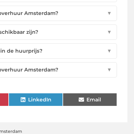
toverhuur Amsterdam?
▼
schikbaar zijn?
▼
in de huurprijs?
▼
toverhuur Amsterdam?
▼
LinkedIn
Email
amsterdam