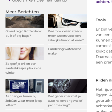
Goed artikel? Deel hem dan op:
achterui
Meer Berichten
Tools
Er zijn 
Grond regio Rotterdam:
Waarom kiezen steeds
van een 
bulk of big bags?
meer zzp'ers voor een
kunnen z
zakelijke financial lease?
camera’s
Fundering waterdicht
blijkt d
maken
Daarnaas
een prem
Zo geef je brillen een
aantrekkelijke plek in de
winkel
Rijden n
Het rijde
liggen. 
Aanhanger huren bij
Wat gebeurt er met je
gebruik 
JobCar: waar moet je op
auto na een ongeval of
letten?
pechmelding?
achterkan
artikel w