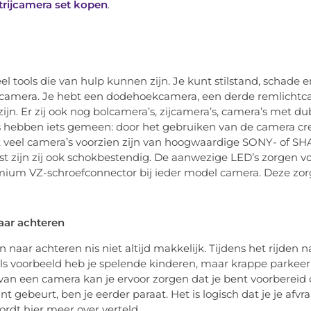
trijcamera set kopen
.
veel tools die van hulp kunnen zijn. Je kunt stilstand, scha
camera. Je hebt een dodehoekcamera, een derde remlichtcam
ijn. Er zij ook nog bolcamera’s, zijcamera’s, camera’s met du
 hebben iets gemeen: door het gebruiken van de camera creë
at veel camera’s voorzien zijn van hoogwaardige SONY- of SHA
t zijn zij ook schokbestendig. De aanwezige LED’s zorgen vo
ium VZ-schroefconnector bij ieder model camera. Deze zorgt
aar achteren
n naar achteren nis niet altijd makkelijk. Tijdens het rijden n
Als voorbeeld heb je spelende kinderen, maar krappe parkeerp
van een camera kan je ervoor zorgen dat je bent voorbereid 
t gebeurt, ben je eerder paraat. Het is logisch dat je je afvr
ordt hier meer over verteld.