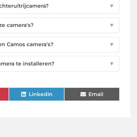
chteruitrijcamera?
▼
ze camera's?
▼
 en Camos camera's?
▼
mera te installeren?
▼
LinkedIn
Email