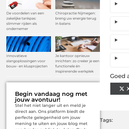
De voordelen van een
Chiropractie Nijmegen:
zakelijke tankpas:
breng uw energie terug
slimmer rijden als
in balans
ondernemer
Innovatieve
Je kantoor opnieuw
slangoplossingen voor
inrichten: zo creëer je een
bouw- en klusprojecten
functionele én
inspirerende werkplek
Goed a
Begin vandaag nog met
jouw avontuur!
Stel het niet langer uit en meld je
direct aan. Ons platform biedt de
perfecte gelegenheid om jouw
Tags:
mening te uiten en jouw blog met