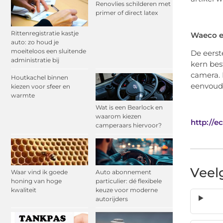
Renovlies schilderen met
primer of direct latex
Rittenregistratie kastje
Waeco 
auto: zo houd je
moeiteloos een sluitende
De eerste
administratie bij
kern bes
camera. 
Houtkachel binnen
eenvoudi
kiezen voor sfeer en
warmte
Wat is een Bearlock en
waarom kiezen
http://e
camperaars hiervoor?
Veel
Waar vind ik goede
Auto abonnement
honing van hoge
particulier: dé flexibele
kwaliteit
keuze voor moderne
autorijders