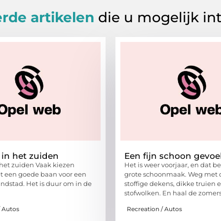
rde artikelen
die u mogelijk in
 in het zuiden
Een fijn schoon gevoe
 het zuiden Vaak kiezen
Het is weer voorjaar, en dat b
 een goede baan voor een
grote schoonmaak. Weg met 
andstad. Het is duur om in de
stoffige dekens, dikke truien 
stofwolken. En haal de zomer
/ Autos
Recreation / Autos