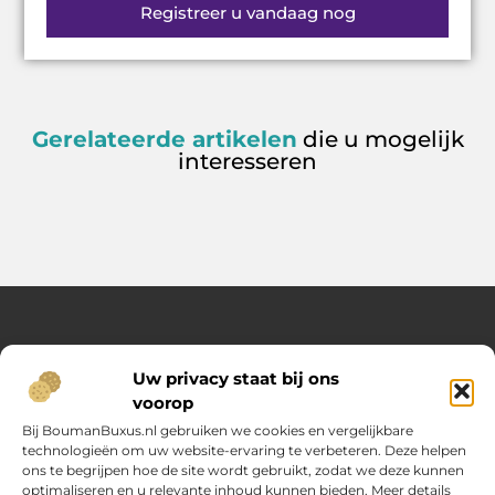
Registreer u vandaag nog
Gerelateerde artikelen
die u mogelijk
interesseren
Over Opelweb
Uw privacy staat bij ons
Jouw startpunt voor handige tips en inspirerende artikelen
voorop
Op Opelweb.nl vind je een gevarieerd aanbod aan blogs en
content die je helpen meer uit je dag te halen – van nuttige
Bij BoumanBuxus.nl gebruiken we cookies en vergelijkbare
adviezen tot verrassende inzichten voor in het dagelijks leven.
technologieën om uw website-ervaring te verbeteren. Deze helpen
ons te begrijpen hoe de site wordt gebruikt, zodat we deze kunnen
optimaliseren en u relevante inhoud kunnen bieden. Meer details