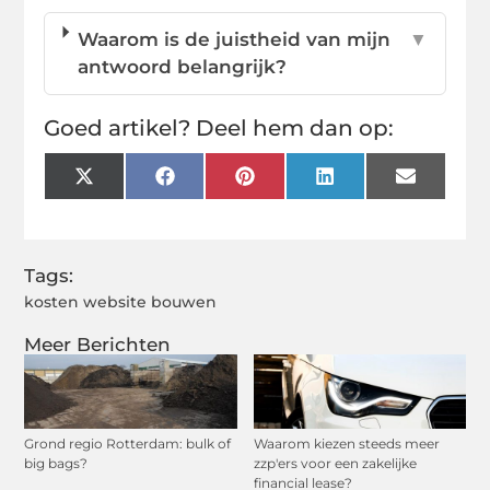
Waarom is de juistheid van mijn
▼
antwoord belangrijk?
Goed artikel? Deel hem dan op:
X
Facebook
Pinterest
LinkedIn
Email
(Twitter)
Tags:
kosten website bouwen
Meer Berichten
Grond regio Rotterdam: bulk of
Waarom kiezen steeds meer
big bags?
zzp'ers voor een zakelijke
financial lease?