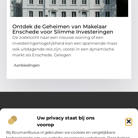
Ontdek de Geheimen van Makelaar
Enschede voor Slimme Investeringen
De zoektocht naar een nieuwe woning of een
investeringsmogelijkheid kan een spannende maar
ook uitdagende reis zijn, vooral in een dynamische
markt als Enschede. Gelegen
Aanbiedingen
Over Opelweb
Uw privacy staat bij ons
Jouw startpunt voor handige tips en inspirerende artikelen
voorop
Op Opelweb.nl vind je een gevarieerd aanbod aan blogs en
content die je helpen meer uit je dag te halen – van nuttige
Bij BoumanBuxus.nl gebruiken we cookies en vergelijkbare
adviezen tot verrassende inzichten voor in het dagelijks leven.
technologieën om uw website-ervaring te verbeteren. Deze helpen