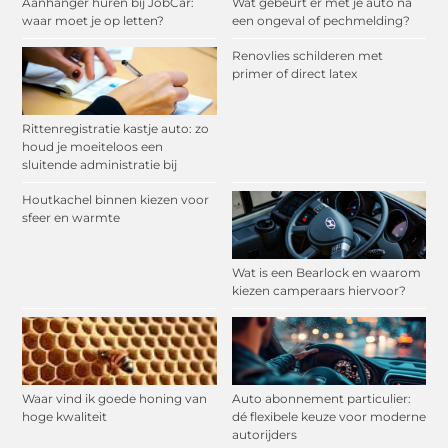
Aanhanger huren bij JobCar:
Wat gebeurt er met je auto na
waar moet je op letten?
een ongeval of pechmelding?
Renovlies schilderen met
primer of direct latex
Rittenregistratie kastje auto: zo
houd je moeiteloos een
sluitende administratie bij
Houtkachel binnen kiezen voor
sfeer en warmte
Wat is een Bearlock en waarom
kiezen camperaars hiervoor?
Waar vind ik goede honing van
Auto abonnement particulier:
hoge kwaliteit
dé flexibele keuze voor moderne
autorijders