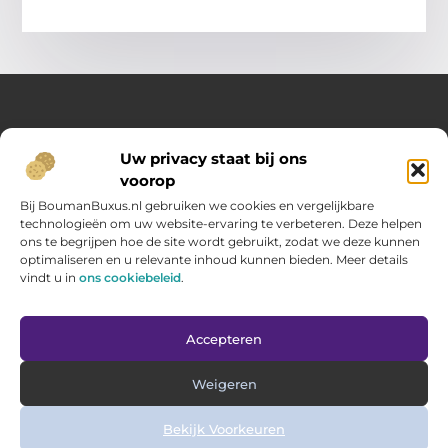
Over Opelweb
Uw privacy staat bij ons
Jouw startpunt voor handige tips en inspirerende artikelen
voorop
Op Opelweb.nl vind je een gevarieerd aanbod aan blogs en
content die je helpen meer uit je dag te halen – van nuttige
Bij BoumanBuxus.nl gebruiken we cookies en vergelijkbare
adviezen tot verrassende inzichten voor in het dagelijks leven.
technologieën om uw website-ervaring te verbeteren. Deze helpen
ons te begrijpen hoe de site wordt gebruikt, zodat we deze kunnen
optimaliseren en u relevante inhoud kunnen bieden. Meer details
Main Links
vindt u in
ons cookiebeleid
.
Goede backlinks kopen: zo verbeter jij jouw website rankings
Geld verdienen via internet: hoe jij online inkomsten opbouwt
Bericht categorie
Accepteren
Weigeren
Bekijk Voorkeuren