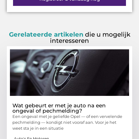
Gerelateerde artikelen
die u mogelijk
interesseren
Wat gebeurt er met je auto na een
ongeval of pechmelding?
Een ongeval met je geliefde Opel — of een vervelende
pechmelding — kondigt niet vooraf aan. Voor je het
weet sta je in een situatie
Auto's En Motoren