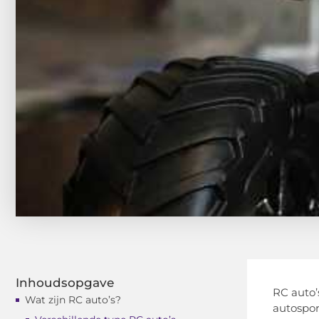
Inhoudsopgave
RC auto’
Wat zijn RC auto’s?
autospo