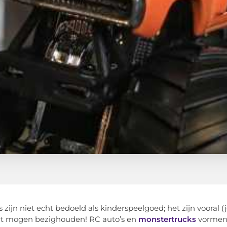
s zijn niet echt bedoeld als kinderspeelgoed; het zijn vooral
rt mogen bezighouden! RC auto’s en
monstertrucks
vormen 