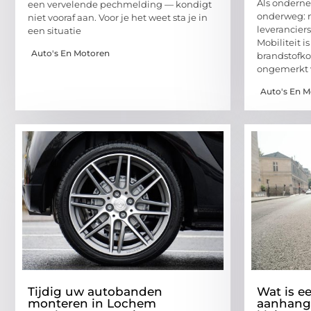
Als onderne
een vervelende pechmelding — kondigt
onderweg: n
niet vooraf aan. Voor je het weet sta je in
leverancier
een situatie
Mobiliteit 
Auto's En Motoren
brandstofko
ongemerkt v
Auto's En 
Tijdig uw autobanden
Wat is e
monteren in Lochem
aanhang