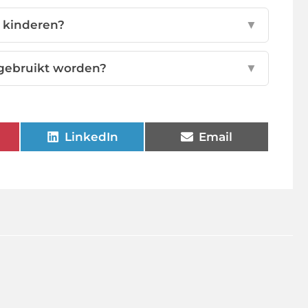
r kinderen?
▼
 gebruikt worden?
▼
LinkedIn
Email