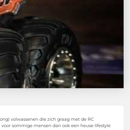
 (jong) volwassenen die zich graag met de RC
voor sommige mensen dan ook een heuse lifestyle