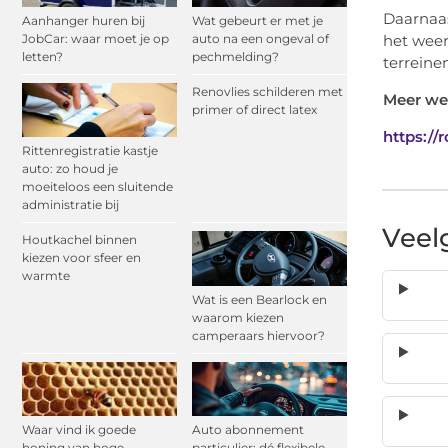
Daarnaas
Aanhanger huren bij
Wat gebeurt er met je
JobCar: waar moet je op
auto na een ongeval of
het weer
letten?
pechmelding?
terreine
Renovlies schilderen met
Meer we
primer of direct latex
https://
Rittenregistratie kastje
auto: zo houd je
moeiteloos een sluitende
administratie bij
Veel
Houtkachel binnen
kiezen voor sfeer en
warmte
Wat is een Bearlock en
waarom kiezen
camperaars hiervoor?
Waar vind ik goede
Auto abonnement
honing van hoge
particulier: dé flexibele