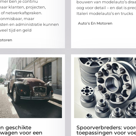
mer ben je continu
bouwen van modelauto’s draai
aar klanten, projecten,
oog voor detail – en dat is pre
s of netwerkafspraken.
Italeri modelauto’s en trucks
is onmisbaar, maar
Auto's En Motoren
sten en administratie kunnen
eel tijd en geld
Motoren
en geschikte
Spoorverbreders: voor
wagen voor een
toepassingen voor vo