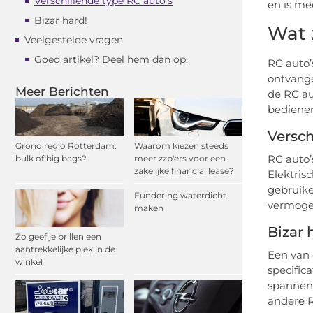
Verschillende type RC auto’s
en is me
Bizar hard!
Wat 
Veelgestelde vragen
Goed artikel? Deel hem dan op:
RC auto’
ontvange
Meer Berichten
de RC au
bedienen
Versch
Grond regio Rotterdam:
Waarom kiezen steeds
RC auto’
bulk of big bags?
meer zzp'ers voor een
zakelijke financial lease?
Elektris
gebruike
Fundering waterdicht
vermoge
maken
Bizar 
Zo geef je brillen een
aantrekkelijke plek in de
Een van 
winkel
specific
spannend
andere R