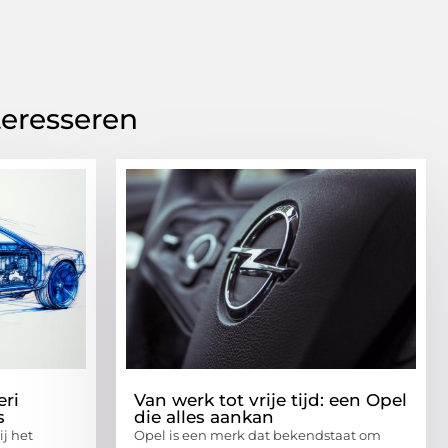
teresseren
eri
Van werk tot vrije tijd: een Opel
s
die alles aankan
ij het
Opel is een merk dat bekendstaat om