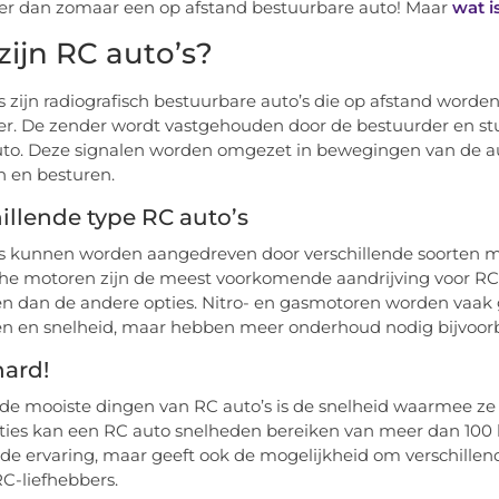
er dan zomaar een op afstand bestuurbare auto! Maar
wat i
zijn RC auto’s?
s zijn radiografisch bestuurbare auto’s die op afstand wor
r. De zender wordt vastgehouden door de bestuurder en stuu
to. Deze signalen worden omgezet in bewegingen van de au
 en besturen.
illende type RC auto’s
s kunnen worden aangedreven door verschillende soorten mo
che motoren zijn de meest voorkomende aandrijving voor RC 
n dan de andere opties. Nitro- en gasmotoren worden vaak 
n en snelheid, maar hebben meer onderhoud nodig bijvoorb
hard!
de mooiste dingen van RC auto’s is de snelheid waarmee ze 
aties kan een RC auto snelheden bereiken van meer dan 100 ki
e ervaring, maar geeft ook de mogelijkheid om verschillen
C-liefhebbers.