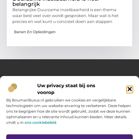
belangrijk
Belangrijke Duurzame inzetbaarheid is een thema
waar best veel over wordt gesproken. Maar wat is het
precies en wat kunt u concreet doen aan stappen
Banen En Opleidingen
Over Opelweb
Uw privacy staat bij ons
Jouw startpunt voor handige tips en inspirerende artikelen
voorop
Op Opelweb.nl vind je een gevarieerd aanbod aan blogs en
content die je helpen meer uit je dag te halen – van nuttige
Bij BoumanBuxus.nl gebruiken we cookies en vergelijkbare
adviezen tot verrassende inzichten voor in het dagelijks leven.
technologieën om uw website-ervaring te verbeteren. Deze helpen
ons te begrijpen hoe de site wordt gebruikt, zodat we deze kunnen
optimaliseren en u relevante inhoud kunnen bieden. Meer details
Main Links
vindt u in
ons cookiebeleid
.
Goede backlinks kopen: zo verbeter jij jouw website rankings
Geld verdienen via internet: hoe jij online inkomsten opbouwt
Bericht categorie