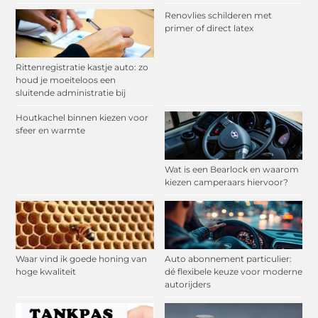
Renovlies schilderen met
primer of direct latex
Rittenregistratie kastje auto: zo
houd je moeiteloos een
sluitende administratie bij
Houtkachel binnen kiezen voor
sfeer en warmte
Wat is een Bearlock en waarom
kiezen camperaars hiervoor?
Waar vind ik goede honing van
Auto abonnement particulier:
hoge kwaliteit
dé flexibele keuze voor moderne
autorijders