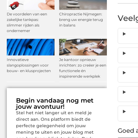
De voordelen van een
Chiropractie Nijmegen:
Veel
zakelijke tankpas:
breng uw energie terug
slimmer rijden als
in balans
ondernemer
Innovatieve
Je kantoor opnieuw
slangoplossingen voor
inrichten: zo creëer je een
bouw- en klusprojecten
functionele én
inspirerende werkplek
Begin vandaag nog met
jouw avontuur!
Stel het niet langer uit en meld je
direct aan. Ons platform biedt de
perfecte gelegenheid om jouw
Goed a
mening te uiten en jouw blog met