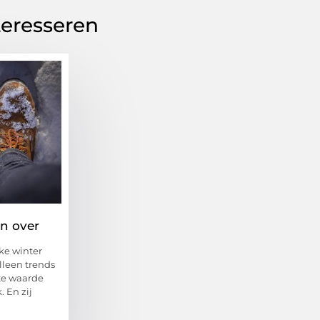
teresseren
en over
ke winter
alleen trends
ste waarde
 En zij