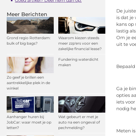
Goed artikel? Deel hem dan op:
De juist
Meer Berichten
is dat j
kans op 
lastig al
Om je ee
Grond regio Rotterdam:
Waarom kiezen steeds
bulk of big bags?
meer zzp'ers voor een
uit te vo
zakelijke financial lease?
Fundering waterdicht
maken
Bepaald 
Zo geef je brillen een
aantrekkelijke plek in de
Ga je bi
winkel
opties 
iets voo
nodig he
Aanhanger huren bij
Wat gebeurt er met je
JobCar: waar moet je op
auto na een ongeval of
letten?
pechmelding?
Meten i