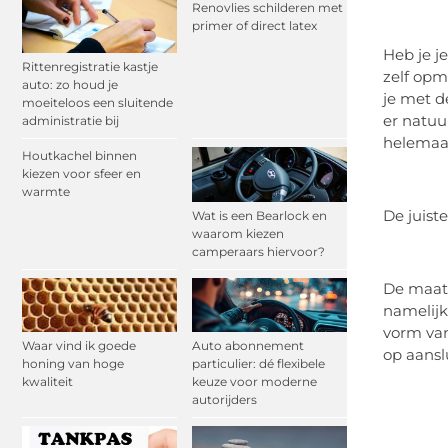
Renovlies schilderen met
primer of direct latex
Heb je j
Rittenregistratie kastje
zelf opm
auto: zo houd je
je met d
moeiteloos een sluitende
er natuu
administratie bij
helemaal
Houtkachel binnen
kiezen voor sfeer en
warmte
De juist
Wat is een Bearlock en
waarom kiezen
camperaars hiervoor?
De maat 
namelijk
vorm van
Waar vind ik goede
Auto abonnement
op aanslu
honing van hoge
particulier: dé flexibele
kwaliteit
keuze voor moderne
autorijders