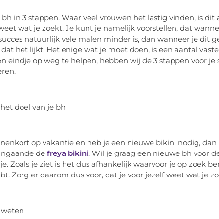
e bh in 3 stappen. Waar veel vrouwen het lastig vinden, is dit
e weet wat je zoekt. Je kunt je namelijk voorstellen, dat wanne
succes natuurlijk vele malen minder is, dan wanneer je dit ge
s dat het lijkt. Het enige wat je moet doen, is een aantal vas
n eindje op weg te helpen, hebben wij de 3 stappen voor je 
eren.
het doel van je bh
nnenkort op vakantie en heb je een nieuwe bikini nodig, dan z
aangaande de
freya bikini
. Wil je graag een nieuwe bh voor d
r je. Zoals je ziet is het dus afhankelijk waarvoor je op zoe
bt. Zorg er daarom dus voor, dat je voor jezelf weet wat je z
s weten