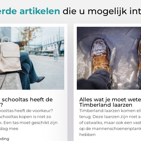
rde artikelen
die u mogelijk in
 schooltas heeft de
Alles wat je moet wet
r?
Timberland laarzen
hooltas heeft de voorkeur?
Timberland laarzen komen el
chooltas kopen is niet zo
terug. Deze laarzen zijn niet 
. Een tas moet geschikt zijn
of catwalks, maar ook een va
 dag mee
op de mannenschoenenplank.
hebben
eding