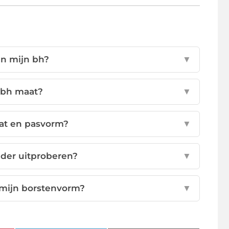
an mijn bh?
▼
 bh maat?
▼
aat en pasvorm?
▼
nder uitproberen?
▼
 mijn borstenvorm?
▼