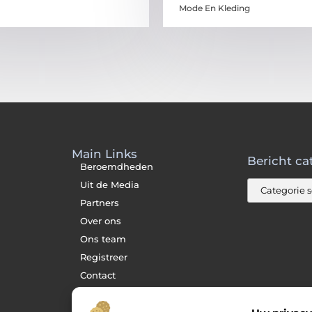
Mode En Kleding
Main Links
Bericht ca
Beroemdheden
Uit de Media
Partners
Over ons
Ons team
Registreer
Contact
Website index
Cookiebeleid (EU)