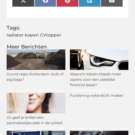
X
Facebook
Pinterest
LinkedIn
Email
(Twitter)
Tags:
radiator kopen CVtopper
Meer Berichten
Grond regio Rotterdam: bulk of
Waarom kiezen steeds meer
big bags?
zzp'ers voor een zakelijke
financial lease?
Fundering waterdicht maken
Zo geef je brillen een
aantrekkelijke plek in de winkel