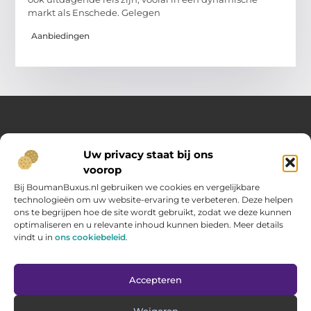
markt als Enschede. Gelegen
Aanbiedingen
Over Opelweb
Uw privacy staat bij ons
Jouw startpunt voor handige tips en inspirerende artikelen
voorop
Op Opelweb.nl vind je een gevarieerd aanbod aan blogs en
content die je helpen meer uit je dag te halen – van nuttige
Bij BoumanBuxus.nl gebruiken we cookies en vergelijkbare
adviezen tot verrassende inzichten voor in het dagelijks leven.
technologieën om uw website-ervaring te verbeteren. Deze helpen
ons te begrijpen hoe de site wordt gebruikt, zodat we deze kunnen
optimaliseren en u relevante inhoud kunnen bieden. Meer details
Main Links
vindt u in
ons cookiebeleid
.
Goede backlinks kopen: zo verbeter jij jouw website rankings
Geld verdienen via internet: hoe jij online inkomsten opbouwt
Bericht categorie
Accepteren
Weigeren